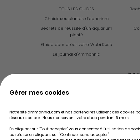
TOUS LES GUIDES
Rech
Choisir ses plantes d'aquarium
Secrets de réussite d'un aquarium
Con
planté
Guide pour créer votre Wabi Kusa
Le journal d'Ammannia
Ammann
Gérer mes cookies
Notre site ammannia.com et nos partenaires utilisent des cookies pou
réseaux sociaux. Nous conservons votre choix pendant 6 mois.
En cliquant sur "Tout accepter" vous consentez à l'utilisation de cook
ou refuser en cliquant sur "Continuer sans accepter".