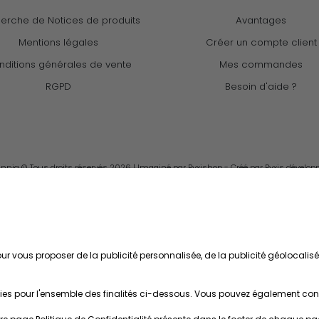
erche de Notices de produits
Avantages
Mentions légales
Créer un compte client
ditions générales de vente
Mes commandes
RGPD
Besoin d'aide ?
ia © Tous droits réservés 2026 | Imaginé par Pyxishop - Créé par
Pyxis dévelo
r vous proposer de la publicité personnalisée, de la publicité géolocalis
ies pour l'ensemble des finalités ci-dessous. Vous pouvez également configu