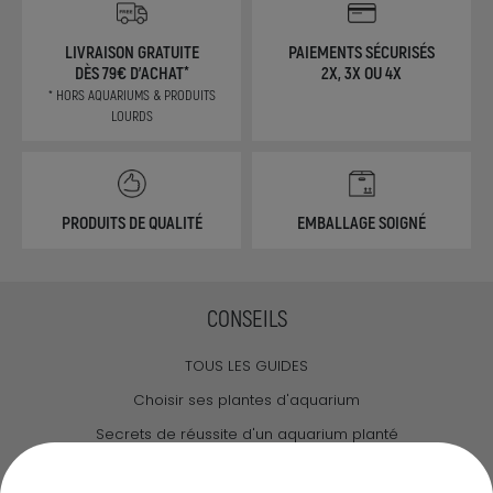
LIVRAISON GRATUITE
PAIEMENTS SÉCURISÉS
DÈS 79€ D'ACHAT*
2X, 3X OU 4X
* HORS AQUARIUMS & PRODUITS
LOURDS
PRODUITS DE QUALITÉ
EMBALLAGE SOIGNÉ
CONSEILS
TOUS LES GUIDES
Choisir ses plantes d'aquarium
Secrets de réussite d'un aquarium planté
Guide pour créer votre Wabi Kusa