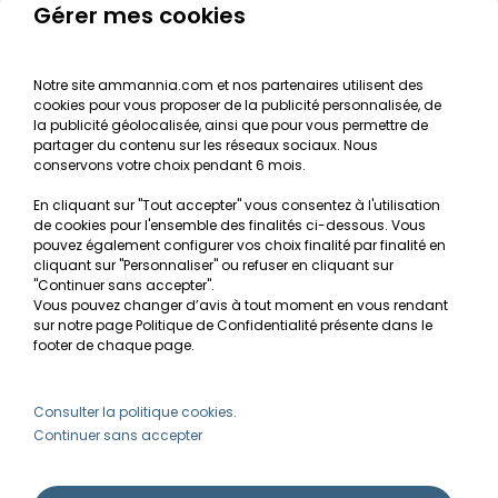
Le journal d'Ammannia
Gérer mes cookies
NOS SERVICES
Notre site ammannia.com et nos partenaires utilisent des
cookies pour vous proposer de la publicité personnalisée, de
Recherche de Notices de produits
la publicité géolocalisée, ainsi que pour vous permettre de
Mentions légales
partager du contenu sur les réseaux sociaux. Nous
conservons votre choix pendant 6 mois.
Conditions générales de vente
En cliquant sur "Tout accepter" vous consentez à l'utilisation
RGPD
de cookies pour l'ensemble des finalités ci-dessous. Vous
pouvez également configurer vos choix finalité par finalité en
MON COMPTE
cliquant sur "Personnaliser" ou refuser en cliquant sur
"Continuer sans accepter".
Vous pouvez changer d’avis à tout moment en vous rendant
Avantages
sur notre page Politique de Confidentialité présente dans le
Créer un compte client
footer de chaque page.
Mes commandes
Besoin d'aide ?
Consulter la politique cookies.
Continuer sans accepter
info@ammannia.com