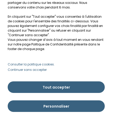
Mentions légales
partager du contenu sur les réseaux sociaux. Nous
conservons votre choix pendant 6 mois.
Conditions générales de vente
En cliquant sur "Tout accepter" vous consentez à l'utilisation
RGPD
de cookies pour l'ensemble des finalités ci-dessous. Vous
pouvez également configurer vos choix finalité par finalité en
MON COMPTE
cliquant sur "Personnaliser" ou refuser en cliquant sur
"Continuer sans accepter".
Vous pouvez changer d’avis à tout moment en vous rendant
Avantages
sur notre page Politique de Confidentialité présente dans le
Créer un compte client
footer de chaque page.
Mes commandes
Besoin d'aide ?
Consulter la politique cookies.
Continuer sans accepter
info@ammannia.com
Tout accepter
Personnaliser
Ammannia © Tous droits réservés 2026 | Imaginé par Pyxishop - Créé par
Pyxis
développement