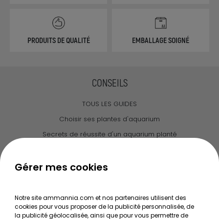
PRODUITS DE QUALITÉ
EMBALLAGE SOIGNÉ
CONSEILS
TOUS LES GUIDES
Choisir ses plantes d'aquarium
Secrets de réussite d'un aquarium planté
Guide pour créer votre Wabi Kusa
Le journal d'Ammannia
Gérer mes cookies
NOS SERVICES
Notre site ammannia.com et nos partenaires utilisent des
cookies pour vous proposer de la publicité personnalisée, de
Recherche de Notices de produits
la publicité géolocalisée, ainsi que pour vous permettre de