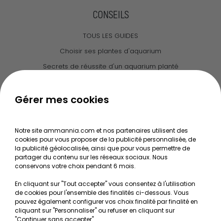
CONSEILS
TOUS LES GUIDES
Choisir ses plantes d'aquarium
Secrets de réussite d'un aquarium planté
Guide pour créer votre Wabi Kusa
Le journal d'Ammannia
Gérer mes cookies
NOS SERVICES
Notre site ammannia.com et nos partenaires utilisent des
cookies pour vous proposer de la publicité personnalisée, de
Recherche de Notices de produits
la publicité géolocalisée, ainsi que pour vous permettre de
Mentions légales
partager du contenu sur les réseaux sociaux. Nous
conservons votre choix pendant 6 mois.
Conditions générales de vente
En cliquant sur "Tout accepter" vous consentez à l'utilisation
RGPD
de cookies pour l'ensemble des finalités ci-dessous. Vous
pouvez également configurer vos choix finalité par finalité en
MON COMPTE
cliquant sur "Personnaliser" ou refuser en cliquant sur
"Continuer sans accepter".