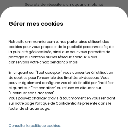
Secrets de réussite d'un aquarium planté
Guide pour créer votre Wabi Kusa
Le journal d'Ammannia
Gérer mes cookies
NOS SERVICES
Notre site ammannia.com et nos partenaires utilisent des
cookies pour vous proposer de la publicité personnalisée, de
Recherche de Notices de produits
la publicité géolocalisée, ainsi que pour vous permettre de
Mentions légales
partager du contenu sur les réseaux sociaux. Nous
conservons votre choix pendant 6 mois.
Conditions générales de vente
En cliquant sur "Tout accepter" vous consentez à l'utilisation
RGPD
de cookies pour l'ensemble des finalités ci-dessous. Vous
pouvez également configurer vos choix finalité par finalité en
MON COMPTE
cliquant sur "Personnaliser" ou refuser en cliquant sur
"Continuer sans accepter".
Vous pouvez changer d’avis à tout moment en vous rendant
Avantages
sur notre page Politique de Confidentialité présente dans le
Créer un compte client
footer de chaque page.
Mes commandes
Besoin d'aide ?
Consulter la politique cookies.