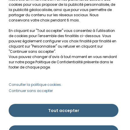
cookies pour vous proposer de la publicité personnalisée, de
Recherche de Notices de produits
la publicité géolocalisée, ainsi que pour vous permettre de
Mentions légales
partager du contenu sur les réseaux sociaux. Nous
conservons votre choix pendant 6 mois.
Conditions générales de vente
En cliquant sur "Tout accepter" vous consentez à l'utilisation
RGPD
de cookies pour l'ensemble des finalités ci-dessous. Vous
pouvez également configurer vos choix finalité par finalité en
MON COMPTE
cliquant sur "Personnaliser" ou refuser en cliquant sur
"Continuer sans accepter".
Vous pouvez changer d’avis à tout moment en vous rendant
Avantages
sur notre page Politique de Confidentialité présente dans le
Créer un compte client
footer de chaque page.
Mes commandes
Besoin d'aide ?
Consulter la politique cookies.
Continuer sans accepter
info@ammannia.com
Tout accepter