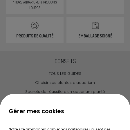
* HORS AQUARIUMS & PRODUITS
LOURDS
PRODUITS DE QUALITÉ
EMBALLAGE SOIGNÉ
CONSEILS
TOUS LES GUIDES
Choisir ses plantes d'aquarium
Secrets de réussite d'un aquarium planté
Guide pour créer votre Wabi Kusa
Le journal d'Ammannia
Gérer mes cookies
NOS SERVICES
Notre site ammannia.com et nos partenaires utilisent des