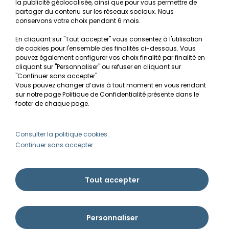
la publicité géolocalisée, ainsi que pour vous permettre de
Conditions générales de vente
partager du contenu sur les réseaux sociaux. Nous
conservons votre choix pendant 6 mois.
RGPD
En cliquant sur "Tout accepter" vous consentez à l'utilisation
de cookies pour l'ensemble des finalités ci-dessous. Vous
MON COMPTE
pouvez également configurer vos choix finalité par finalité en
cliquant sur "Personnaliser" ou refuser en cliquant sur
Avantages
"Continuer sans accepter".
Vous pouvez changer d’avis à tout moment en vous rendant
Créer un compte client
sur notre page Politique de Confidentialité présente dans le
footer de chaque page.
Mes commandes
Besoin d'aide ?
Consulter la politique cookies.
Continuer sans accepter
info@ammannia.com
Tout accepter
Personnaliser
Ammannia © Tous droits réservés 2026 | Imaginé par Pyxishop - Créé par
Pyxis