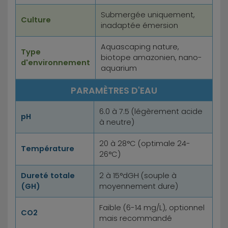
Submergée uniquement,
Culture
inadaptée émersion
Aquascaping nature,
Type
biotope amazonien, nano-
d'environnement
aquarium
PARAMÈTRES D'EAU
6.0 à 7.5 (légèrement acide
pH
à neutre)
20 à 28°C (optimale 24-
Température
26°C)
Dureté totale
2 à 15°dGH (souple à
(GH)
moyennement dure)
Faible (6-14 mg/L), optionnel
CO2
mais recommandé