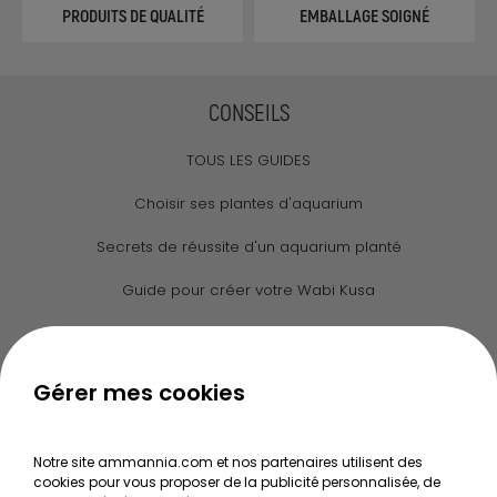
PRODUITS DE QUALITÉ
EMBALLAGE SOIGNÉ
CONSEILS
TOUS LES GUIDES
Choisir ses plantes d'aquarium
Secrets de réussite d'un aquarium planté
Guide pour créer votre Wabi Kusa
Le journal d'Ammannia
NOS SERVICES
Gérer mes cookies
Recherche de Notices de produits
Notre site ammannia.com et nos partenaires utilisent des
Mentions légales
cookies pour vous proposer de la publicité personnalisée, de