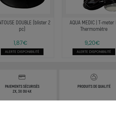
NTOUSE DOUBLE (blister 2
AQUA MEDIC | T-meter 
pc)
Thermomètre
1,87€
9,20€
ALERTE DISPONIBILITÉ
ALERTE DISPONIBILITÉ
PAIEMENTS SÉCURISÉS
PRODUITS DE QUALITÉ
2X, 3X OU 4X