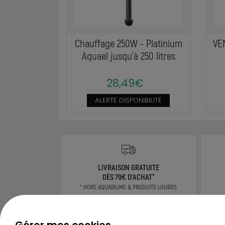
Chauffage 250W - Platinium
VE
Aquael jusqu'à 250 litres
28,49€
ALERTE DISPONIBILITÉ
LIVRAISON GRATUITE
DÈS 79€ D'ACHAT*
* HORS AQUARIUMS & PRODUITS LOURDS