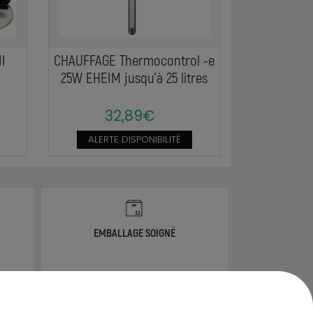
II
CHAUFFAGE Thermocontrol -e
25W EHEIM jusqu'à 25 litres
32,89€
ALERTE DISPONIBILITÉ
EMBALLAGE SOIGNÉ