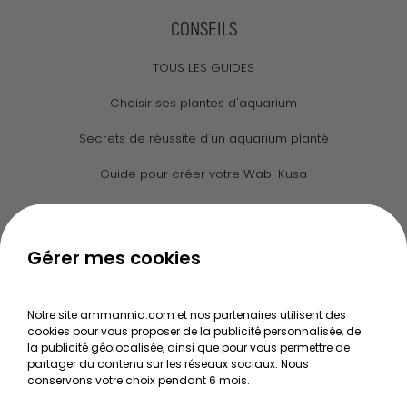
CONSEILS
TOUS LES GUIDES
Choisir ses plantes d'aquarium
Secrets de réussite d'un aquarium planté
Guide pour créer votre Wabi Kusa
Le journal d'Ammannia
NOS SERVICES
Gérer mes cookies
Recherche de Notices de produits
Notre site ammannia.com et nos partenaires utilisent des
Mentions légales
cookies pour vous proposer de la publicité personnalisée, de
la publicité géolocalisée, ainsi que pour vous permettre de
Conditions générales de vente
partager du contenu sur les réseaux sociaux. Nous
conservons votre choix pendant 6 mois.
RGPD