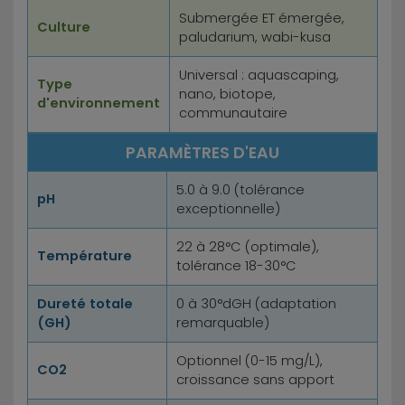
Submergée ET émergée,
Culture
paludarium, wabi-kusa
Universal : aquascaping,
Type
nano, biotope,
d'environnement
communautaire
PARAMÈTRES D'EAU
5.0 à 9.0 (tolérance
pH
exceptionnelle)
22 à 28°C (optimale),
Température
tolérance 18-30°C
Dureté totale
0 à 30°dGH (adaptation
(GH)
remarquable)
Optionnel (0-15 mg/L),
CO2
croissance sans apport