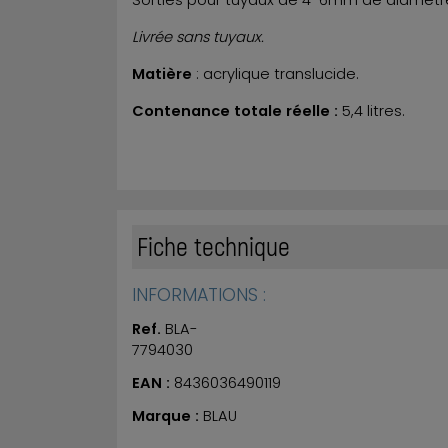
Sorties pour tuyaux de 4-6mm de diamètr
Livrée sans tuyaux.
Matière
: acrylique translucide.
Contenance totale réelle :
5,4 litres.
Fiche technique
INFORMATIONS :
Ref.
BLA-
7794030
EAN :
8436036490119
Marque :
BLAU