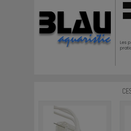
Les p
prati
CE