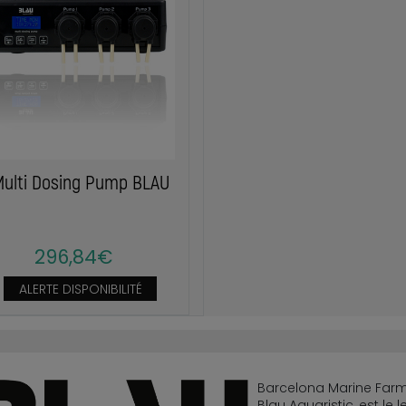
ulti Dosing Pump BLAU
296,84€
ALERTE DISPONIBILITÉ
Barcelona Marine Farm 
Blau Aquaristic, est l