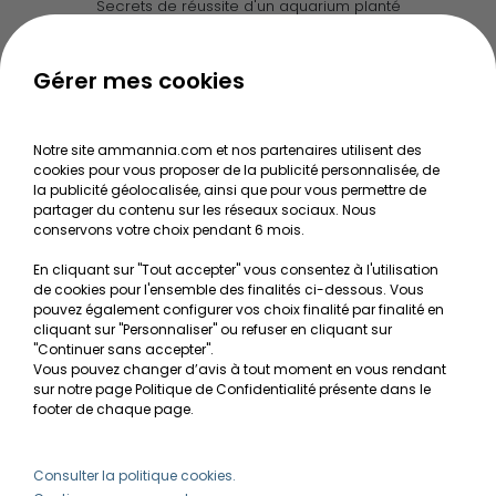
Secrets de réussite d'un aquarium planté
Guide pour créer votre Wabi Kusa
Le journal d'Ammannia
Gérer mes cookies
NOS SERVICES
Notre site ammannia.com et nos partenaires utilisent des
cookies pour vous proposer de la publicité personnalisée, de
Recherche de Notices de produits
la publicité géolocalisée, ainsi que pour vous permettre de
Mentions légales
partager du contenu sur les réseaux sociaux. Nous
conservons votre choix pendant 6 mois.
Conditions générales de vente
En cliquant sur "Tout accepter" vous consentez à l'utilisation
RGPD
de cookies pour l'ensemble des finalités ci-dessous. Vous
pouvez également configurer vos choix finalité par finalité en
MON COMPTE
cliquant sur "Personnaliser" ou refuser en cliquant sur
"Continuer sans accepter".
Vous pouvez changer d’avis à tout moment en vous rendant
Avantages
sur notre page Politique de Confidentialité présente dans le
Créer un compte client
footer de chaque page.
Mes commandes
Besoin d'aide ?
Consulter la politique cookies.