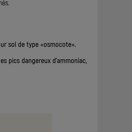
més.
our sol de type «osmocote».
des pics dangereux d'ammoniac,