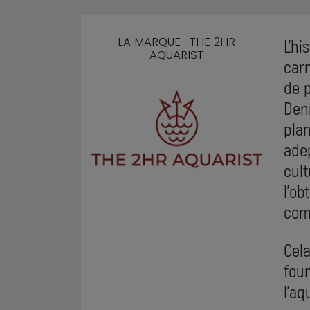
LA MARQUE : THE 2HR
L'hi
AQUARIST
carr
de p
Den
plan
ade
cult
l'ob
com
Cela
four
l'aq