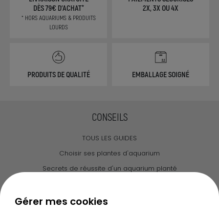
DÈS 79€ D'ACHAT*
2X, 3X OU 4X
* HORS AQUARIUMS & PRODUITS
LOURDS
PRODUITS DE QUALITÉ
EMBALLAGE SOIGNÉ
CONSEILS
TOUS LES GUIDES
Choisir ses plantes d'aquarium
Secrets de réussite d'un aquarium planté
Guide pour créer votre Wabi Kusa
Le journal d'Ammannia
Gérer mes cookies