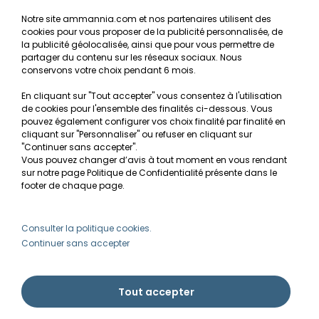
NOS SERVICES
Notre site ammannia.com et nos partenaires utilisent des
cookies pour vous proposer de la publicité personnalisée, de
Recherche de Notices de produits
la publicité géolocalisée, ainsi que pour vous permettre de
Mentions légales
partager du contenu sur les réseaux sociaux. Nous
conservons votre choix pendant 6 mois.
Conditions générales de vente
En cliquant sur "Tout accepter" vous consentez à l'utilisation
RGPD
de cookies pour l'ensemble des finalités ci-dessous. Vous
pouvez également configurer vos choix finalité par finalité en
MON COMPTE
cliquant sur "Personnaliser" ou refuser en cliquant sur
"Continuer sans accepter".
Vous pouvez changer d’avis à tout moment en vous rendant
Avantages
sur notre page Politique de Confidentialité présente dans le
Créer un compte client
footer de chaque page.
Mes commandes
Besoin d'aide ?
Consulter la politique cookies.
Continuer sans accepter
info@ammannia.com
Tout accepter