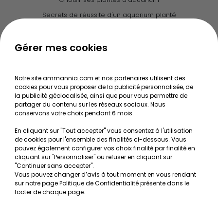
Secrets de réussite d'un aquarium planté
Guide pour créer votre Wabi Kusa
Le journal d'Ammannia
Gérer mes cookies
NOS SERVICES
Notre site ammannia.com et nos partenaires utilisent des
cookies pour vous proposer de la publicité personnalisée, de
Recherche de Notices de produits
la publicité géolocalisée, ainsi que pour vous permettre de
Mentions légales
partager du contenu sur les réseaux sociaux. Nous
conservons votre choix pendant 6 mois.
Conditions générales de vente
En cliquant sur "Tout accepter" vous consentez à l'utilisation
RGPD
de cookies pour l'ensemble des finalités ci-dessous. Vous
pouvez également configurer vos choix finalité par finalité en
MON COMPTE
cliquant sur "Personnaliser" ou refuser en cliquant sur
"Continuer sans accepter".
Vous pouvez changer d’avis à tout moment en vous rendant
Avantages
sur notre page Politique de Confidentialité présente dans le
Créer un compte client
footer de chaque page.
Mes commandes