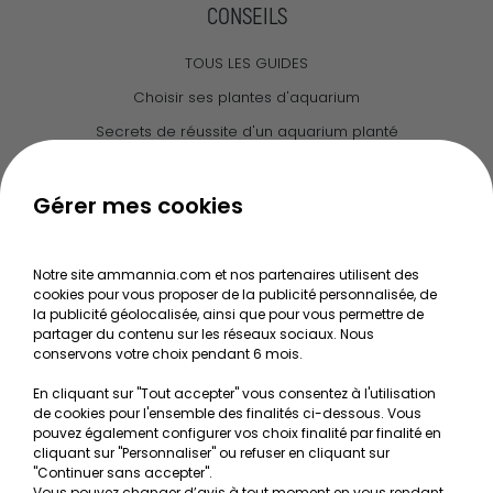
CONSEILS
TOUS LES GUIDES
Choisir ses plantes d'aquarium
Secrets de réussite d'un aquarium planté
Guide pour créer votre Wabi Kusa
Le journal d'Ammannia
Gérer mes cookies
NOS SERVICES
Notre site ammannia.com et nos partenaires utilisent des
cookies pour vous proposer de la publicité personnalisée, de
Recherche de Notices de produits
la publicité géolocalisée, ainsi que pour vous permettre de
Mentions légales
partager du contenu sur les réseaux sociaux. Nous
conservons votre choix pendant 6 mois.
Conditions générales de vente
En cliquant sur "Tout accepter" vous consentez à l'utilisation
RGPD
de cookies pour l'ensemble des finalités ci-dessous. Vous
pouvez également configurer vos choix finalité par finalité en
MON COMPTE
cliquant sur "Personnaliser" ou refuser en cliquant sur
"Continuer sans accepter".
Vous pouvez changer d’avis à tout moment en vous rendant