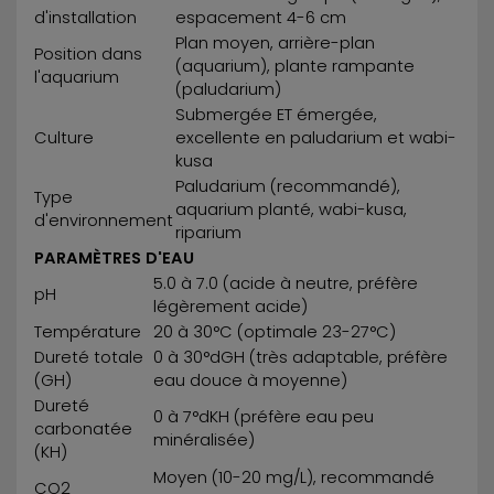
d'installation
espacement 4-6 cm
Plan moyen, arrière-plan
Position dans
(aquarium), plante rampante
l'aquarium
(paludarium)
Submergée ET émergée,
Culture
excellente en paludarium et wabi-
kusa
Paludarium (recommandé),
Type
aquarium planté, wabi-kusa,
d'environnement
riparium
PARAMÈTRES D'EAU
5.0 à 7.0 (acide à neutre, préfère
pH
légèrement acide)
Température
20 à 30°C (optimale 23-27°C)
Dureté totale
0 à 30°dGH (très adaptable, préfère
(GH)
eau douce à moyenne)
Dureté
0 à 7°dKH (préfère eau peu
carbonatée
minéralisée)
(KH)
Moyen (10-20 mg/L), recommandé
CO2