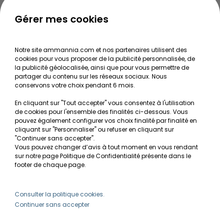
Guide pour créer votre Wabi Kusa
Le journal d'Ammannia
Gérer mes cookies
NOS SERVICES
Notre site ammannia.com et nos partenaires utilisent des
cookies pour vous proposer de la publicité personnalisée, de
Recherche de Notices de produits
la publicité géolocalisée, ainsi que pour vous permettre de
Mentions légales
partager du contenu sur les réseaux sociaux. Nous
conservons votre choix pendant 6 mois.
Conditions générales de vente
En cliquant sur "Tout accepter" vous consentez à l'utilisation
RGPD
de cookies pour l'ensemble des finalités ci-dessous. Vous
pouvez également configurer vos choix finalité par finalité en
MON COMPTE
cliquant sur "Personnaliser" ou refuser en cliquant sur
"Continuer sans accepter".
Vous pouvez changer d’avis à tout moment en vous rendant
Avantages
sur notre page Politique de Confidentialité présente dans le
Créer un compte client
footer de chaque page.
Mes commandes
Besoin d'aide ?
Consulter la politique cookies.
Continuer sans accepter
info@ammannia.com