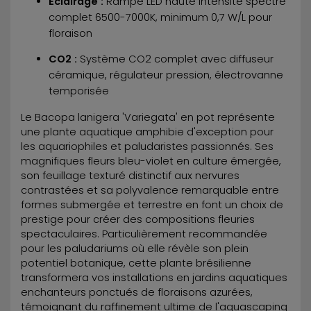
Éclairage :
Rampe LED haute intensité spectre
complet 6500-7000K, minimum 0,7 W/L pour
floraison
CO2 :
Système CO2 complet avec diffuseur
céramique, régulateur pression, électrovanne
temporisée
Le Bacopa lanigera 'Variegata' en pot représente
une plante aquatique amphibie d'exception pour
les aquariophiles et paludaristes passionnés. Ses
magnifiques fleurs bleu-violet en culture émergée,
son feuillage texturé distinctif aux nervures
contrastées et sa polyvalence remarquable entre
formes submergée et terrestre en font un choix de
prestige pour créer des compositions fleuries
spectaculaires. Particulièrement recommandée
pour les paludariums où elle révèle son plein
potentiel botanique, cette plante brésilienne
transformera vos installations en jardins aquatiques
enchanteurs ponctués de floraisons azurées,
témoignant du raffinement ultime de l'aquascaping