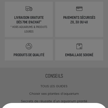
LIVRAISON GRATUITE
PAIEMENTS SÉCURISÉS
DÈS 79€ D'ACHAT*
2X, 3X OU 4X
* HORS AQUARIUMS & PRODUITS
LOURDS
PRODUITS DE QUALITÉ
EMBALLAGE SOIGNÉ
CONSEILS
TOUS LES GUIDES
Choisir ses plantes d'aquarium
Secrets de réussite d'un aquarium planté