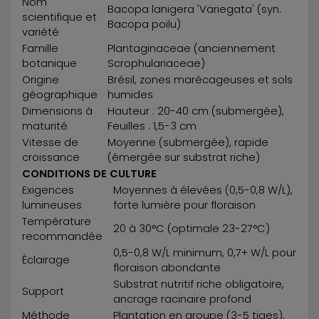
Nom
Bacopa lanigera 'Variegata' (syn.
scientifique et
Bacopa poilu)
variété
Famille
Plantaginaceae (anciennement
botanique
Scrophulariaceae)
Origine
Brésil, zones marécageuses et sols
géographique
humides
Dimensions à
Hauteur : 20-40 cm (submergée),
maturité
Feuilles : 1,5-3 cm
Vitesse de
Moyenne (submergée), rapide
croissance
(émergée sur substrat riche)
CONDITIONS DE CULTURE
Exigences
Moyennes à élevées (0,5-0,8 W/L),
lumineuses
forte lumière pour floraison
Température
20 à 30°C (optimale 23-27°C)
recommandée
0,5-0,8 W/L minimum, 0,7+ W/L pour
Éclairage
floraison abondante
Substrat nutritif riche obligatoire,
Support
ancrage racinaire profond
Méthode
Plantation en groupe (3-5 tiges),