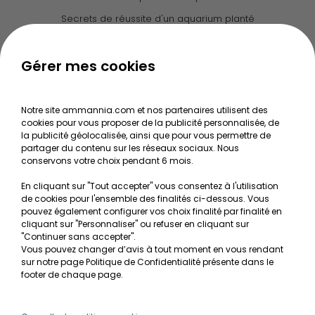
Secrets de réussite d'un aquarium planté
Guide pour créer votre Wabi Kusa
Le journal d'Ammannia
Gérer mes cookies
NOS SERVICES
Notre site ammannia.com et nos partenaires utilisent des
cookies pour vous proposer de la publicité personnalisée, de
Recherche de Notices de produits
la publicité géolocalisée, ainsi que pour vous permettre de
Mentions légales
partager du contenu sur les réseaux sociaux. Nous
conservons votre choix pendant 6 mois.
Conditions générales de vente
En cliquant sur "Tout accepter" vous consentez à l'utilisation
RGPD
de cookies pour l'ensemble des finalités ci-dessous. Vous
pouvez également configurer vos choix finalité par finalité en
MON COMPTE
cliquant sur "Personnaliser" ou refuser en cliquant sur
"Continuer sans accepter".
Vous pouvez changer d’avis à tout moment en vous rendant
Avantages
sur notre page Politique de Confidentialité présente dans le
Créer un compte client
footer de chaque page.
Mes commandes