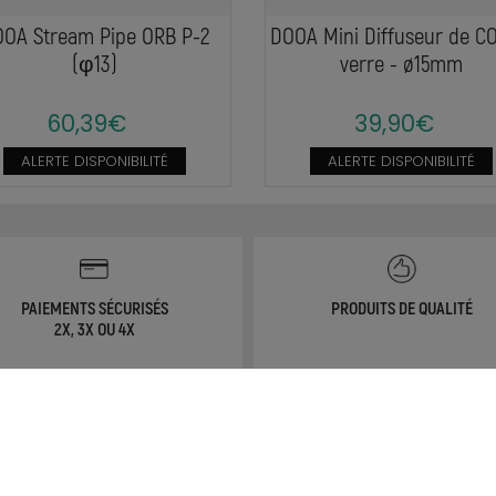
OA Stream Pipe ORB P-2
DOOA Mini Diffuseur de C
(φ13)
verre - ø15mm
60,39€
39,90€
ALERTE DISPONIBILITÉ
ALERTE DISPONIBILITÉ
PAIEMENTS SÉCURISÉS
PRODUITS DE QUALITÉ
2X, 3X OU 4X
NOS SERVICES
MON COMPTE
erche de Notices de produits
Avantages