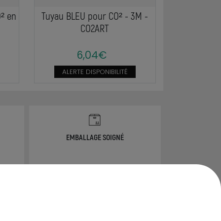
O² en
Tuyau BLEU pour CO² - 3M -
CO2ART
6,04€
ALERTE DISPONIBILITÉ
EMBALLAGE SOIGNÉ
info@ammannia.com