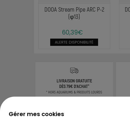
DOOA Stream Pipe ARC P-2
DO
(φ13)
60,39€
ALERTE DISPONIBILITÉ
LIVRAISON GRATUITE
DÈS 79€ D'ACHAT*
* HORS AQUARIUMS & PRODUITS LOURDS
Gérer mes cookies
CONSEILS
TOUS LES GUIDES
Rech