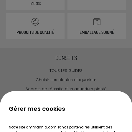
LOURDS
PRODUITS DE QUALITÉ
EMBALLAGE SOIGNÉ
CONSEILS
TOUS LES GUIDES
Choisir ses plantes d'aquarium
Secrets de réussite d'un aquarium planté
Guide pour créer votre Wabi Kusa
Le journal d'Ammannia
Gérer mes cookies
NOS SERVICES
Notre site ammannia.com et nos partenaires utilisent des