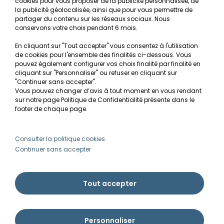
cookies pour vous proposer de la publicité personnalisée, de
Recherche de Notices de produits
la publicité géolocalisée, ainsi que pour vous permettre de
Mentions légales
partager du contenu sur les réseaux sociaux. Nous
conservons votre choix pendant 6 mois.
Conditions générales de vente
En cliquant sur "Tout accepter" vous consentez à l'utilisation
RGPD
de cookies pour l'ensemble des finalités ci-dessous. Vous
pouvez également configurer vos choix finalité par finalité en
MON COMPTE
cliquant sur "Personnaliser" ou refuser en cliquant sur
"Continuer sans accepter".
Vous pouvez changer d’avis à tout moment en vous rendant
Avantages
sur notre page Politique de Confidentialité présente dans le
Créer un compte client
footer de chaque page.
Mes commandes
Besoin d'aide ?
Consulter la politique cookies.
Continuer sans accepter
info@ammannia.com
Tout accepter
Personnaliser