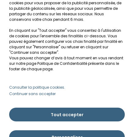
cookies pour vous proposer de la publicité personnalisée, de
Recherche de Notices de produits
la publicité géolocalisée, ainsi que pour vous permettre de
Mentions légales
partager du contenu sur les réseaux sociaux. Nous
conservons votre choix pendant 6 mois.
Conditions générales de vente
En cliquant sur "Tout accepter" vous consentez à l'utilisation
RGPD
de cookies pour l'ensemble des finalités ci-dessous. Vous
pouvez également configurer vos choix finalité par finalité en
MON COMPTE
cliquant sur "Personnaliser" ou refuser en cliquant sur
"Continuer sans accepter".
Vous pouvez changer d’avis à tout moment en vous rendant
Avantages
sur notre page Politique de Confidentialité présente dans le
Créer un compte client
footer de chaque page.
Mes commandes
Besoin d'aide ?
Consulter la politique cookies.
Continuer sans accepter
info@ammannia.com
Tout accepter