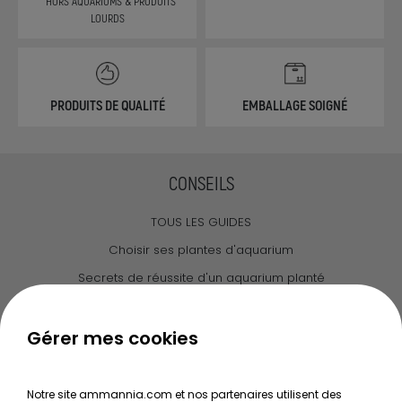
* HORS AQUARIUMS & PRODUITS
LOURDS
PRODUITS DE QUALITÉ
EMBALLAGE SOIGNÉ
CONSEILS
TOUS LES GUIDES
Choisir ses plantes d'aquarium
Secrets de réussite d'un aquarium planté
Guide pour créer votre Wabi Kusa
Le journal d'Ammannia
Gérer mes cookies
NOS SERVICES
Notre site ammannia.com et nos partenaires utilisent des