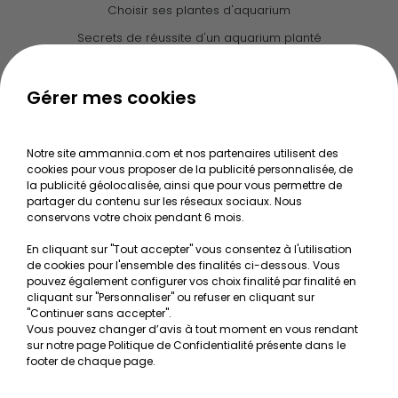
Choisir ses plantes d'aquarium
Secrets de réussite d'un aquarium planté
Guide pour créer votre Wabi Kusa
Le journal d'Ammannia
Gérer mes cookies
NOS SERVICES
Notre site ammannia.com et nos partenaires utilisent des
cookies pour vous proposer de la publicité personnalisée, de
Recherche de Notices de produits
la publicité géolocalisée, ainsi que pour vous permettre de
Mentions légales
partager du contenu sur les réseaux sociaux. Nous
conservons votre choix pendant 6 mois.
Conditions générales de vente
En cliquant sur "Tout accepter" vous consentez à l'utilisation
RGPD
de cookies pour l'ensemble des finalités ci-dessous. Vous
pouvez également configurer vos choix finalité par finalité en
MON COMPTE
cliquant sur "Personnaliser" ou refuser en cliquant sur
"Continuer sans accepter".
Vous pouvez changer d’avis à tout moment en vous rendant
Avantages
sur notre page Politique de Confidentialité présente dans le
Créer un compte client
footer de chaque page.
Mes commandes