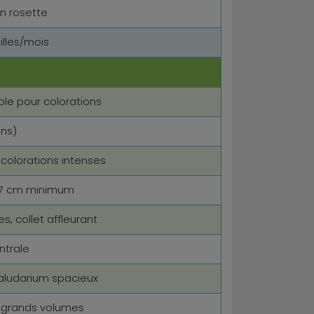
n rosette
illes/mois
ble pour colorations
ons)
colorations intenses
r 5-7 cm minimum
s, collet affleurant
ntrale
ludarium spacieux
 grands volumes