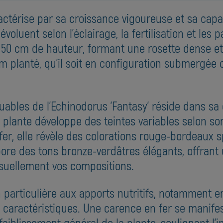
actérise par sa croissance vigoureuse et sa capa
oluent selon l'éclairage, la fertilisation et les 
 50 cm de hauteur, formant une rosette dense et
um planté, qu'il soit en configuration submerg
uables de l'Echinodorus 'Fantasy' réside dans sa
 plante développe des teintes variables selon so
 fer, elle révèle des colorations rouge-bordeaux 
bore des tons bronze-verdâtres élégants, offrant
isuellement vos compositions.
 particulière aux apports nutritifs, notamment en
 caractéristiques. Une carence en fer se manife
faiblissement général de la plante, soulignant l'i