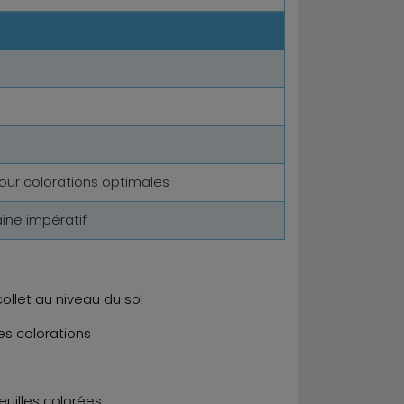
ur colorations optimales
aine impératif
collet au niveau du sol
es colorations
euilles colorées