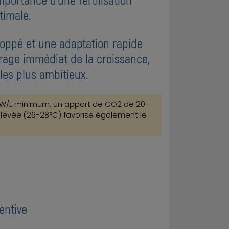
timale.
loppé et une adaptation rapide
rrage immédiat de la croissance,
les plus ambitieux.
 1 W/L minimum, un apport de CO2 de 20-
 élevée (26-28°C) favorise également le
tentive