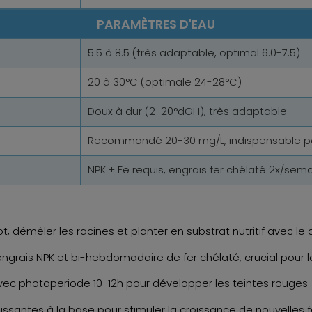
PARAMÈTRES D'EAU
5.5 à 8.5 (très adaptable, optimal 6.0-7.5)
20 à 30°C (optimale 24-28°C)
Doux à dur (2-20°dGH), très adaptable
Recommandé 20-30 mg/L, indispensable po
NPK + Fe requis, engrais fer chélaté 2x/sem
, démêler les racines et planter en substrat nutritif avec le 
rais NPK et bi-hebdomadaire de fer chélaté, crucial pour l
vec photoperiode 10-12h pour développer les teintes rouges
issantes à la base pour stimuler la croissance de nouvelles f