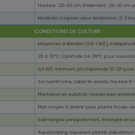
Hauteur : 20-50 cm, Étalement : 25-40 cm e
Modérée à rapide selon fertilisation, 2-3 feu
CONDITIONS DE CULTURE
Moyennes à élevées (0,8-1 W/L), indispensa
20 à 30°C (optimale 24-28°C pour colorati
0,8 W/L minimum, photoperiode 10-12h pour 
Sol nutritif riche, sable fin enrichi, hauteu
Plantation en substrat, racines bien enterrée
Plan moyen à arrière-plan, plante focale ce
Submergée principalement, émergée en pa
Aquascaping, aquarium planté, paludarium