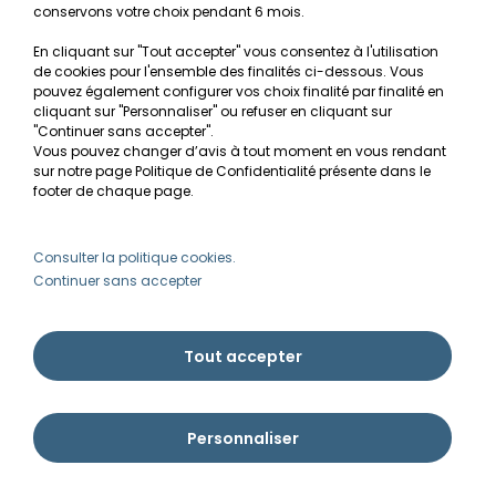
privilégié aquariums plantés tropicaux
conservons votre choix pendant 6 mois.
communautaires, créations Nature Aquarium
hollandais structure verticale luxuriante, aquariums
En cliquant sur "Tout accepter" vous consentez à l'utilisation
de cookies pour l'ensemble des finalités ci-dessous. Vous
ouverts floraux décoratifs et paludariums zones
pouvez également configurer vos choix finalité par finalité en
semi-aquatiques humides. Cette plante à tiges
cliquant sur "Personnaliser" ou refuser en cliquant sur
vigoureuse transformera votre agencement
"Continuer sans accepter".
aquatique en tableau vivant verdoyant luxuriant
Vous pouvez changer d’avis à tout moment en vous rendant
dynamique aux tonalités vert clair fraîches
sur notre page Politique de Confidentialité présente dans le
lumineuses apaisantes, où ses masses
footer de chaque page.
buissonnantes volumineuses impressionnantes
créent arrière-plans structurants spectaculaires,
Consulter la politique cookies.
verticalité encadrante équilibrante, texture
Continuer sans accepter
feuilletée dense organique et esthétique
aquascaping naturaliste contemporaine raffinée
témoignant de l'équilibre parfait entre beauté
végétale luxuriante foisonnante généreuse, vigueur
Tout accepter
croissance rapide productive, facilité multiplication
bouturage racines adventives et accessibilité
culture exigences modestes moyennant taille
Personnaliser
régulière disciplinée fertilisation intensive soutenue
CO2 optionnel bénéfique créant décors aquatiques
verdoyants spectaculaires dignes compositions