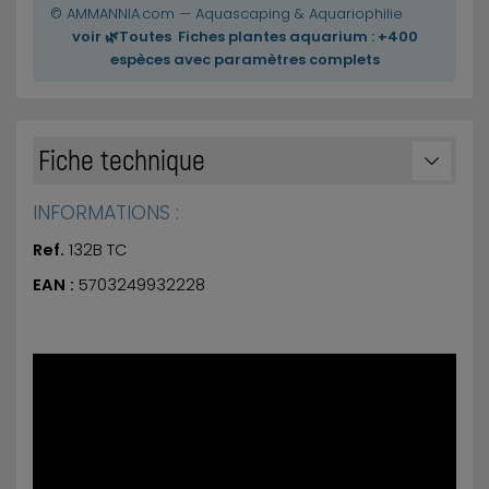
© AMMANNIA.com — Aquascaping & Aquariophilie
voir 🌿Toutes Fiches plantes aquarium : +400
espèces avec paramètres complets
Fiche technique
INFORMATIONS :
Ref.
132B TC
EAN :
5703249932228