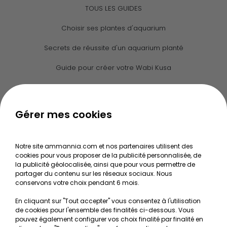
TOUS LES GUIDES
Choisir ses plantes d'aquarium
Secrets de réussite d'un aquarium planté
Guide pour créer votre Wabi Kusa
Le journal d'Ammannia
NOS SERVICES
Gérer mes cookies
Recherche de Notices de produits
Notre site ammannia.com et nos partenaires utilisent des
Mentions légales
cookies pour vous proposer de la publicité personnalisée, de
la publicité géolocalisée, ainsi que pour vous permettre de
Conditions générales de vente
partager du contenu sur les réseaux sociaux. Nous
conservons votre choix pendant 6 mois.
RGPD
En cliquant sur "Tout accepter" vous consentez à l'utilisation
de cookies pour l'ensemble des finalités ci-dessous. Vous
MON COMPTE
pouvez également configurer vos choix finalité par finalité en