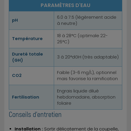
PARAMÈTRES D'EAU
6.0 à 7.5 (légèrement acide
pH
à neutre)
18 à 28°C (optimale 22-
Température
26°C)
Dureté totale
3 à 20°dGH (très adaptable)
(GH)
Faible (3-6 mg/L), optionnel
CO2
mais favorise la ramification
Engrais liquide dilué
Fertilisation
hebdomadaire, absorption
foliaire
Conseils d'entretien
Installation :
Sortir délicatement de la coupelle,