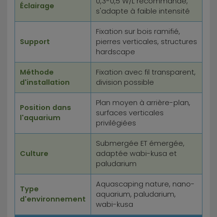
0,3-0,5 W/L recommandé,
Éclairage
s'adapte à faible intensité
Fixation sur bois ramifié,
Support
pierres verticales, structures
hardscape
Méthode
Fixation avec fil transparent,
d'installation
division possible
Plan moyen à arrière-plan,
Position dans
surfaces verticales
l'aquarium
privilégiées
Submergée ET émergée,
Culture
adaptée wabi-kusa et
paludarium
Aquascaping nature, nano-
Type
aquarium, paludarium,
d'environnement
wabi-kusa