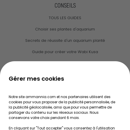
CONSEILS
TOUS LES GUIDES
Choisir ses plantes d'aquarium
Secrets de réussite d'un aquarium planté
Guide pour créer votre Wabi Kusa
Le journal d'Ammannia
NOS SERVICES
Gérer mes cookies
Recherche de Notices de produits
Notre site ammannia.com et nos partenaires utilisent des
Mentions légales
cookies pour vous proposer de la publicité personnalisée, de
la publicité géolocalisée, ainsi que pour vous permettre de
Conditions générales de vente
partager du contenu sur les réseaux sociaux. Nous
conservons votre choix pendant 6 mois.
RGPD
En cliquant sur "Tout accepter" vous consentez à l'utilisation