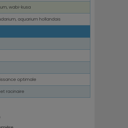
ium, wabi-kusa
ludarium, aquarium hollandais
issance optimale
 et racinaire
s
lumière