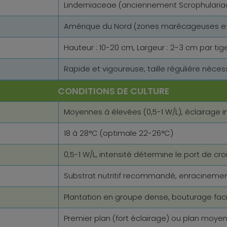
Linderniaceae (anciennement Scrophulari
Amérique du Nord (zones marécageuses et
Hauteur : 10-20 cm, Largeur : 2-3 cm par tig
Rapide et vigoureuse, taille régulière néces
CONDITIONS DE CULTURE
Moyennes à élevées (0,5-1 W/L), éclairage 
18 à 28°C (optimale 22-26°C)
0,5-1 W/L, intensité détermine le port de cr
Substrat nutritif recommandé, enracinem
Plantation en groupe dense, bouturage faci
Premier plan (fort éclairage) ou plan moye