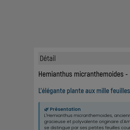
Détail
Hemianthus micranthemoides - 
L'élégante plante aux mille feuill
🌿 Présentation
L'Hemianthus micranthemoides, ancien
gracieuse et polyvalente originaire d'A
se distingue par ses petites feuilles co