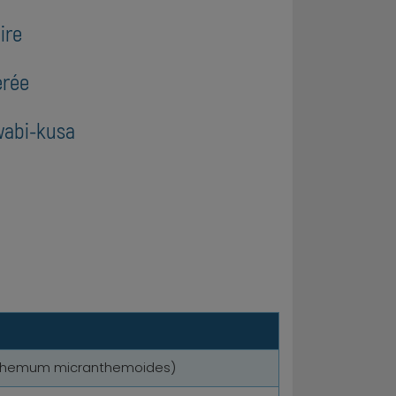
ire
érée
wabi-kusa
nthemum micranthemoides)