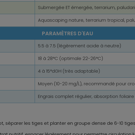
Submergée ET émergée, terrarium, paludar
Aquascaping nature, terrarium tropical, pa
PARAMÈTRES D'EAU
5.5 à 7.5 (légèrement acide à neutre)
18 à 28°C (optimale 22-26°C)
4 à 15°dGH (très adaptable)
Moyen (10-20 mg/L), recommandé pour cro
Engrais complet régulier, absorption foliaire
t, séparer les tiges et planter en groupe dense de 6-10 tige
at nutritif, espacer légèrement pour permettre circulation 