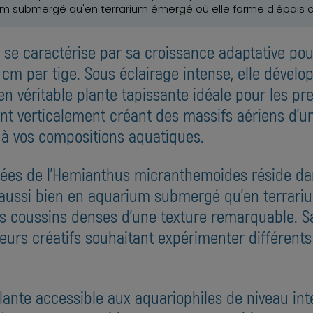
um submergé qu'en terrarium émergé où elle forme d'épais co
e se caractérise par sa croissance adaptative po
 cm par tige. Sous éclairage intense, elle déve
en véritable plante tapissante idéale pour les pr
ent verticalement créant des massifs aériens d'u
à vos compositions aquatiques.
ciées de l'Hemianthus micranthemoides réside da
e aussi bien en aquarium submergé qu'en terrar
s coussins denses d'une texture remarquable. Sa
peurs créatifs souhaitant expérimenter différent
 plante accessible aux aquariophiles de niveau in