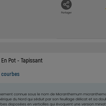
Partager
En Pot - Tapissant
es courbes
nement connue sous le nom de Micranthemum micranthemoi
mérique du Nord qui séduit par son feuillage délicat et sa do
urbes disposées en verticilles qui évoquent une version minia