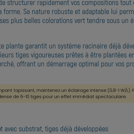
t de structurer rapidement vos compositions tou
 sa forme. Sa nature robuste et adaptable lui p
ses plus belles colorations vert tendre sous un 
e plante garantit un système racinaire déjà dév
usieurs tiges vigoureuses prêtes à être plantées
herché, offrant un démarrage optimal pour vos pr
pant tapissant, maintenez un éclairage intense (0,8-1 W/L). P
 dense de 6-10 tiges pour un effet immédiat spectaculaire.
t avec substrat, tiges déjà développées