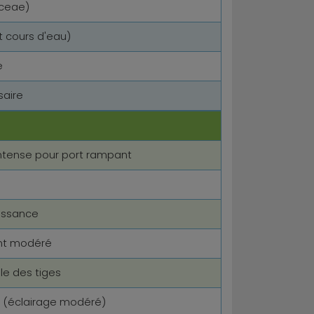
aceae)
 cours d'eau)
e
saire
intense pour port rampant
oissance
ent modéré
le des tiges
n (éclairage modéré)