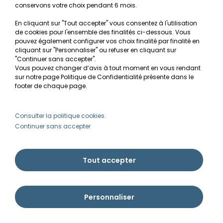
conservons votre choix pendant 6 mois.
Secrets de réussite d'un aquarium planté
En cliquant sur "Tout accepter" vous consentez à l'utilisation
Guide pour créer votre Wabi Kusa
de cookies pour l'ensemble des finalités ci-dessous. Vous
pouvez également configurer vos choix finalité par finalité en
cliquant sur "Personnaliser" ou refuser en cliquant sur
Le journal d'Ammannia
"Continuer sans accepter".
Vous pouvez changer d’avis à tout moment en vous rendant
NOS SERVICES
sur notre page Politique de Confidentialité présente dans le
footer de chaque page.
Recherche de Notices de produits
Mentions légales
Consulter la politique cookies.
Continuer sans accepter
Conditions générales de vente
RGPD
Tout accepter
MON COMPTE
Personnaliser
Avantages
Créer un compte client