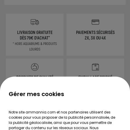
LIVRAISON GRATUITE
PAIEMENTS SÉCURISÉS
DÈS 79€ D'ACHAT*
2X, 3X OU 4X
* HORS AQUARIUMS & PRODUITS
LOURDS
PRODUITS DE QUALITÉ
EMBALLAGE SOIGNÉ
Gérer mes cookies
CONSEILS
Notre site ammannia.com et nos partenaires utilisent des
TOUS LES GUIDES
cookies pour vous proposer de la publicité personnalisée, de
la publicité géolocalisée, ainsi que pour vous permettre de
Choisir ses plantes d'aquarium
partager du contenu sur les réseaux sociaux. Nous