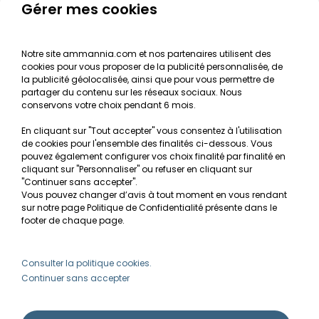
Le journal d'Ammannia
Gérer mes cookies
NOS SERVICES
Notre site ammannia.com et nos partenaires utilisent des
cookies pour vous proposer de la publicité personnalisée, de
Recherche de Notices de produits
la publicité géolocalisée, ainsi que pour vous permettre de
Mentions légales
partager du contenu sur les réseaux sociaux. Nous
conservons votre choix pendant 6 mois.
Conditions générales de vente
En cliquant sur "Tout accepter" vous consentez à l'utilisation
RGPD
de cookies pour l'ensemble des finalités ci-dessous. Vous
pouvez également configurer vos choix finalité par finalité en
MON COMPTE
cliquant sur "Personnaliser" ou refuser en cliquant sur
"Continuer sans accepter".
Vous pouvez changer d’avis à tout moment en vous rendant
Avantages
sur notre page Politique de Confidentialité présente dans le
Créer un compte client
footer de chaque page.
Mes commandes
Besoin d'aide ?
Consulter la politique cookies.
Continuer sans accepter
info@ammannia.com