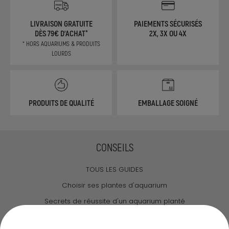
LIVRAISON GRATUITE
PAIEMENTS SÉCURISÉS
DÈS 79€ D'ACHAT*
2X, 3X OU 4X
* HORS AQUARIUMS & PRODUITS
LOURDS
PRODUITS DE QUALITÉ
EMBALLAGE SOIGNÉ
CONSEILS
TOUS LES GUIDES
Choisir ses plantes d'aquarium
Secrets de réussite d'un aquarium planté
Guide pour créer votre Wabi Kusa