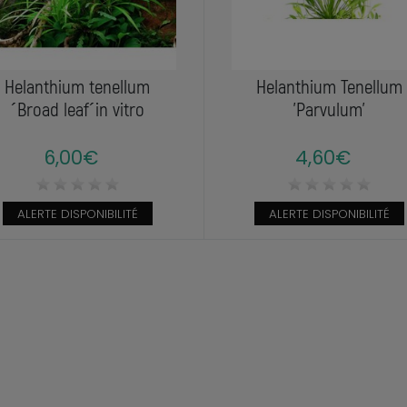
Helanthium tenellum
Helanthium Tenellum
´Broad leaf´in vitro
'Parvulum'
6,00€
4,60€
ALERTE DISPONIBILITÉ
ALERTE DISPONIBILITÉ