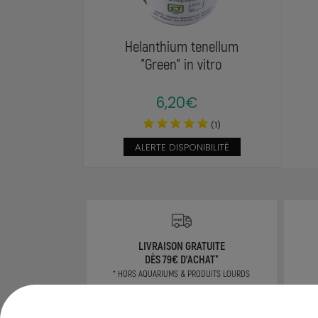
Helanthium tenellum
"Green" in vitro
6,20€
(1)
ALERTE DISPONIBILITÉ
LIVRAISON GRATUITE
DÈS 79€ D'ACHAT*
* HORS AQUARIUMS & PRODUITS LOURDS