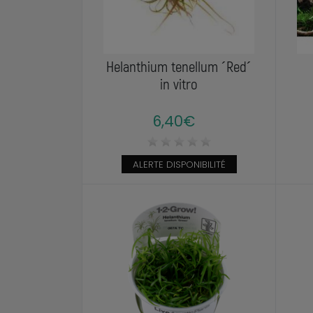
Helanthium tenellum ´Red´
in vitro
6,40€
ALERTE DISPONIBILITÉ