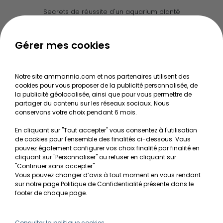
Secrets de réussite d'un aquarium planté
Guide pour créer votre Wabi Kusa
Le journal d'Ammannia
Gérer mes cookies
NOS SERVICES
Notre site ammannia.com et nos partenaires utilisent des
cookies pour vous proposer de la publicité personnalisée, de
Recherche de Notices de produits
la publicité géolocalisée, ainsi que pour vous permettre de
Mentions légales
partager du contenu sur les réseaux sociaux. Nous
conservons votre choix pendant 6 mois.
Conditions générales de vente
En cliquant sur "Tout accepter" vous consentez à l'utilisation
RGPD
de cookies pour l'ensemble des finalités ci-dessous. Vous
pouvez également configurer vos choix finalité par finalité en
MON COMPTE
cliquant sur "Personnaliser" ou refuser en cliquant sur
"Continuer sans accepter".
Vous pouvez changer d’avis à tout moment en vous rendant
Avantages
sur notre page Politique de Confidentialité présente dans le
Créer un compte client
footer de chaque page.
Mes commandes
Besoin d'aide ?
Consulter la politique cookies.