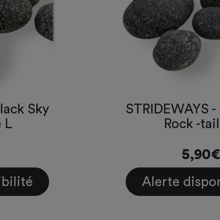
lack Sky
STRIDEWAYS - 
e L
Rock -tai
5,90€
bilité
Alerte dispon