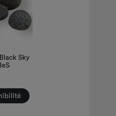
Black Sky
lleS
ibilité