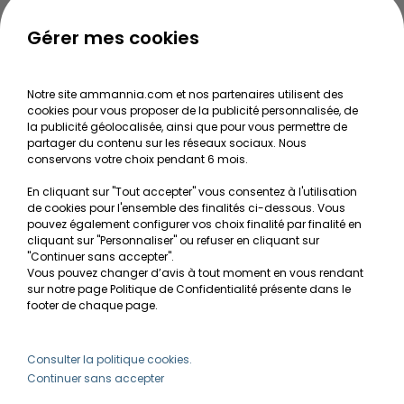
Guide pour créer votre Wabi Kusa
Le journal d'Ammannia
Gérer mes cookies
NOS SERVICES
Notre site ammannia.com et nos partenaires utilisent des
cookies pour vous proposer de la publicité personnalisée, de
Recherche de Notices de produits
la publicité géolocalisée, ainsi que pour vous permettre de
Mentions légales
partager du contenu sur les réseaux sociaux. Nous
conservons votre choix pendant 6 mois.
Conditions générales de vente
En cliquant sur "Tout accepter" vous consentez à l'utilisation
RGPD
de cookies pour l'ensemble des finalités ci-dessous. Vous
pouvez également configurer vos choix finalité par finalité en
MON COMPTE
cliquant sur "Personnaliser" ou refuser en cliquant sur
"Continuer sans accepter".
Vous pouvez changer d’avis à tout moment en vous rendant
Avantages
sur notre page Politique de Confidentialité présente dans le
Créer un compte client
footer de chaque page.
Mes commandes
Besoin d'aide ?
Consulter la politique cookies.
Continuer sans accepter
info@ammannia.com