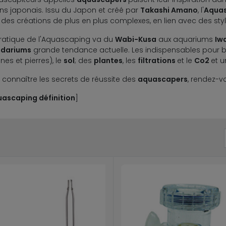
ins japonais. Issu du Japon et créé par
Takashi Amano
, l'
Aqua
 des créations de plus en plus complexes, en lien avec des st
ratique de l'Aquascaping va du
Wabi-Kusa
aux aquariums
Iw
udariums
grande tendance actuelle. Les indispensables pour b
ines et pierres), le
sol
; des
plantes
, les
filtrations
et le
Co2
et 
 connaître les secrets de réussite des
aquascapers
, rendez-v
uascaping définition
]