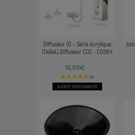
Diffuseur IO – Série Acrylique
Join
|TailleL| Diffuseur CO2 - CO2Art
18,69€
(1)
ALERTE DISPONIBILITÉ