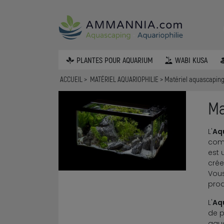
PLANTES POUR AQUARIUM
WABI KUSA
ACCUEIL
MATÉRIEL AQUARIOPHILIE
Matériel aquascapin
Ma
L'
Aq
comm
est 
crée
Vous
prod
L'
Aq
de p
aqua