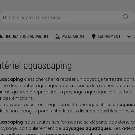
DÉCORATIONS AQUARIUM
PALUDARIUM
ÉQUIPEMENT
g
tériel aquascaping
uascaping
c'est chercher à recréer un paysage terrestre dans
e des plantes aquatiques, des racines, des roches ou du sable
un art qui vise à reproduire un paysage aquatique le plus beau
r des émotions.
 trouverez aussi tout l'équipement spécifique utilisé en
aquas
uits sont conçus pour rester le plus discrets possibles dans v
uascaping
sous toutes ses formes ne se départit pas donc pa
aysage, particulièrement de
paysages aquatiques
. Ses adep
scuplteurs appellés
aquascapers
puisent leur inspiration da