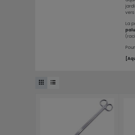
jard
vers
La p
pal
(rac
Pour
[
A
q