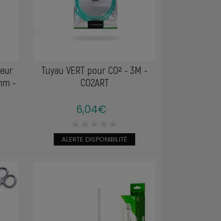
teur
Tuyau VERT pour CO² - 3M -
0mm -
CO2ART
6,04€
ALERTE DISPONIBILITÉ