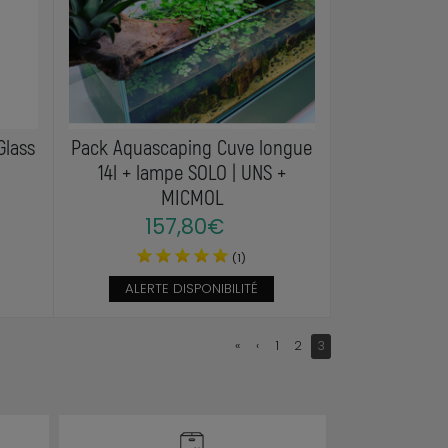
Glass
Pack Aquascaping Cuve longue
14l + lampe SOLO | UNS +
MICMOL
157,80€
(1)
ALERTE DISPONIBILITÉ
«
‹
1
2
3