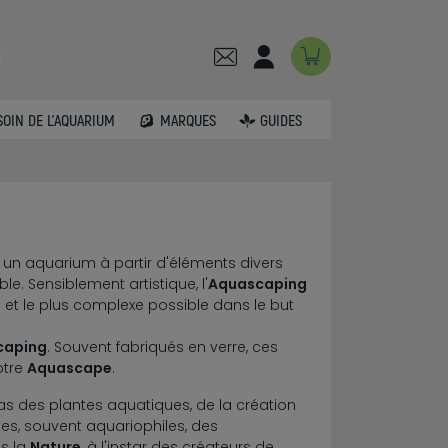
SOIN DE L'AQUARIUM
MARQUES
GUIDES
 un aquarium à partir d'éléments divers
. Sensiblement artistique, l'
Aquascaping
 et le plus complexe possible dans le but
caping
. Souvent fabriqués en verre, ces
otre
Aquascape
.
s des plantes aquatiques, de la création
tes, souvent aquariophiles, des
ns la
Nature
, à l'instar des créateurs de