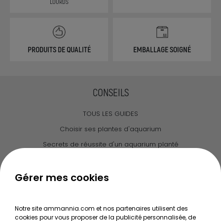
LOURDS
PRODUITS DE QUALITÉ
EMBALLAGE SOIGNÉ
CONSEILS
TOUS LES GUIDES
Choisir ses plantes d'aquarium
Secrets de réussite d'un aquarium planté
Guide pour créer votre Wabi Kusa
Le journal d'Ammannia
Gérer mes cookies
NOS SERVICES
Notre site ammannia.com et nos partenaires utilisent des
cookies pour vous proposer de la publicité personnalisée, de
Recherche de Notices de produits