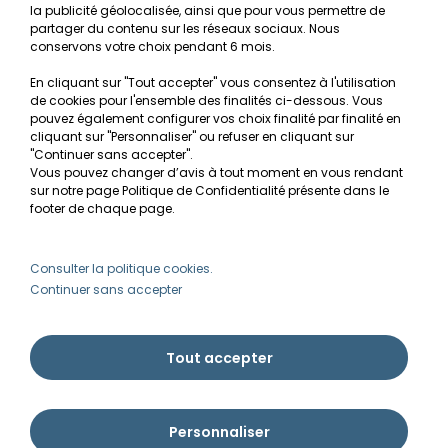
la publicité géolocalisée, ainsi que pour vous permettre de
Mentions légales
partager du contenu sur les réseaux sociaux. Nous
conservons votre choix pendant 6 mois.
Conditions générales de vente
En cliquant sur "Tout accepter" vous consentez à l'utilisation
RGPD
de cookies pour l'ensemble des finalités ci-dessous. Vous
pouvez également configurer vos choix finalité par finalité en
MON COMPTE
cliquant sur "Personnaliser" ou refuser en cliquant sur
"Continuer sans accepter".
Vous pouvez changer d’avis à tout moment en vous rendant
Avantages
sur notre page Politique de Confidentialité présente dans le
Créer un compte client
footer de chaque page.
Mes commandes
Besoin d'aide ?
Consulter la politique cookies.
Continuer sans accepter
info@ammannia.com
Tout accepter
Personnaliser