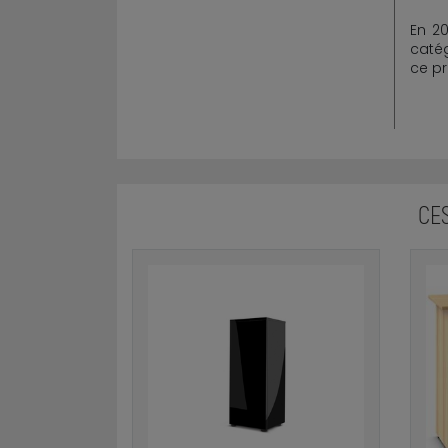
En 2
caté
ce pr
CE