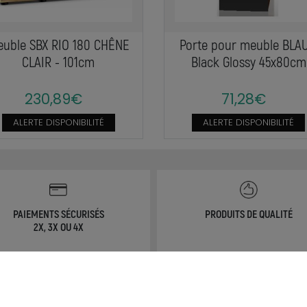
uble SBX RIO 180 CHÊNE
Porte pour meuble BLAU
CLAIR - 101cm
Black Glossy 45x80cm
230,89€
71,28€
ALERTE DISPONIBILITÉ
ALERTE DISPONIBILITÉ
PAIEMENTS SÉCURISÉS
PRODUITS DE QUALITÉ
2X, 3X OU 4X
NOS SERVICES
MON COMPTE