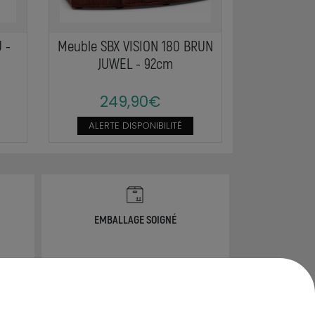
 -
Meuble SBX VISION 180 BRUN
JUWEL - 92cm
249,90€
ALERTE DISPONIBILITÉ
EMBALLAGE SOIGNÉ
info@ammannia.com