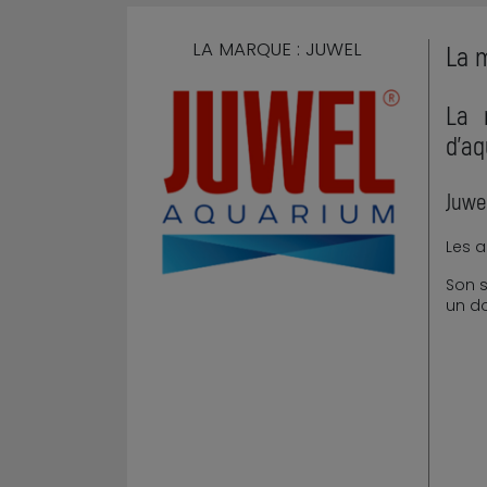
LA MARQUE : JUWEL
La 
La 
d'aq
Juwel
Les a
Son s
un do