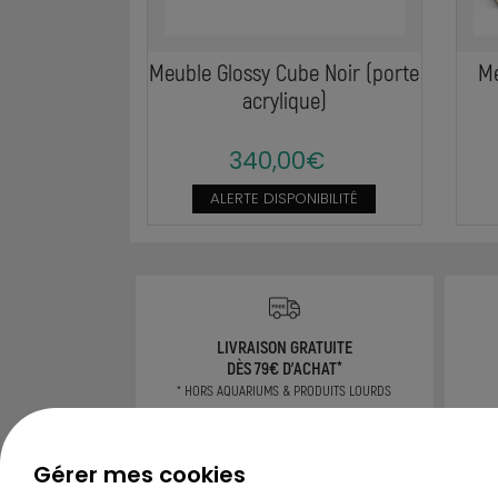
Meuble Glossy Cube Noir (porte
Me
acrylique)
340,00€
ALERTE DISPONIBILITÉ
LIVRAISON GRATUITE
DÈS 79€ D'ACHAT*
* HORS AQUARIUMS & PRODUITS LOURDS
Gérer mes cookies
CONSEILS