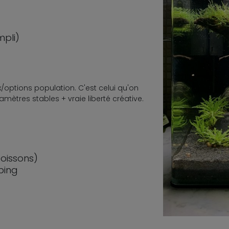
mpli)
ix/options population. C'est celui qu'on
tres stables + vraie liberté créative.
poissons)
ping