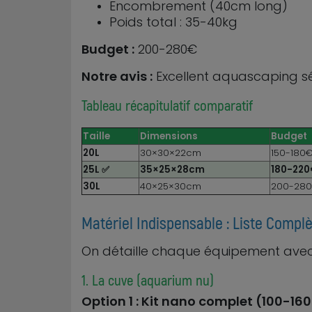
Encombrement (40cm long)
Poids total : 35-40kg
Budget :
200-280€
Notre avis :
Excellent aquascaping sér
Tableau récapitulatif comparatif
Taille
Dimensions
Budget
20L
30×30×22cm
150-180
25L ✅
35×25×28cm
180-22
30L
40×25×30cm
200-28
Matériel Indispensable : Liste Complè
On détaille chaque équipement avec l
1. La cuve (aquarium nu)
Option 1 : Kit nano complet (100-16