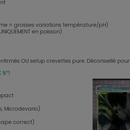
ent
ume = grosses variations température/pH)
a UNIQUEMENT en poisson)
irmés OU setup crevettes pure. Déconseillé pour
 N°1
mpact
, Microdevario)
cape correct)