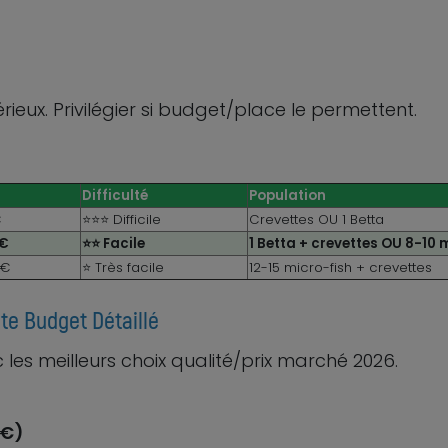
ieux. Privilégier si budget/place le permettent.
Difficulté
Population
€
⭐⭐⭐ Difficile
Crevettes OU 1 Betta
0€
⭐⭐ Facile
1 Betta + crevettes OU 8-10 
0€
⭐ Très facile
12-15 micro-fish + crevettes
te Budget Détaillé
es meilleurs choix qualité/prix marché 2026.
0€)