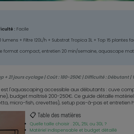
ficulté :
Facile
lumens + Filtre 120L/h + Substrat Tropica 3L + Top 15 plantes f
e format compact, entretien 20 min/semaine, aquascape mat
p + 21 jours cyclage | Coût : 180-250€ | Difficulté : Débutant |
 est l'aquascaping accessible aux débutants : cuve com
), budget maîtrisé 200-250€. Ce guide détaille matériel op
tta, micro-fish, crevettes), setup pas-à-pas et entretie
📋 Table des matières
Quelle taille choisir : 20L, 25L ou 30L ?
Matériel indispensable et budget détaillé