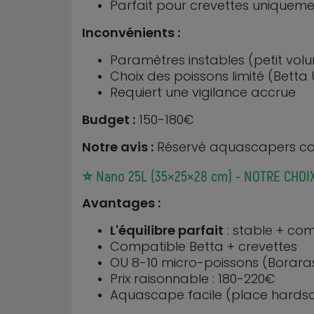
Parfait pour crevettes uniquem
Inconvénients :
Paramètres instables (petit vol
Choix des poissons limité (Bett
Requiert une vigilance accrue
Budget :
150-180€
Notre avis :
Réservé aquascapers conf
⭐ Nano 25L (35×25×28 cm) - NOTRE CHOIX
Avantages :
L'équilibre parfait
: stable + co
Compatible Betta + crevettes
OU 8-10 micro-poissons (Boraras
Prix raisonnable : 180-220€
Aquascape facile (place hards