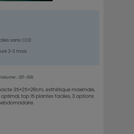
aciles sans CO2
ure 2-3 mois
 Volume : 20-30L
pacte 35×25×28cm, esthétique maximale,
timal, top 15 plantes faciles, 3 options
n hebdomadaire.