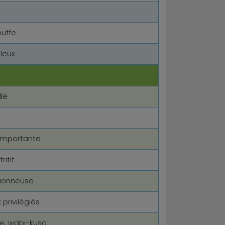
ouffe
leux
llé
 importante
ritif
utionneuse
privilégiés
e, wabi-kusa