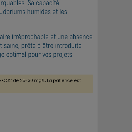
arquables. Sa capacité
ludariums humides et les
taire irréprochable et une absence
 saine, prête à être introduite
e optimal pour vos projets
 de CO2 de 25-30 mg/L. La patience est