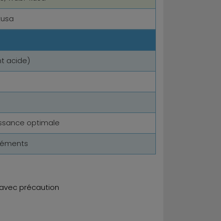
kusa
t acide)
issance optimale
éléments
s avec précaution