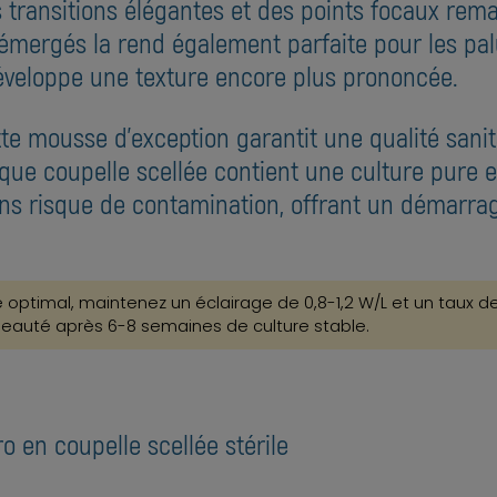
 transitions élégantes et des points focaux rem
émergés la rend également parfaite pour les pa
éveloppe une texture encore plus prononcée.
tte mousse d'exception garantit une qualité sani
que coupelle scellée contient une culture pure et
ns risque de contamination, offrant un démarrag
lé optimal, maintenez un éclairage de 0,8-1,2 W/L et un taux
beauté après 6-8 semaines de culture stable.
o en coupelle scellée stérile