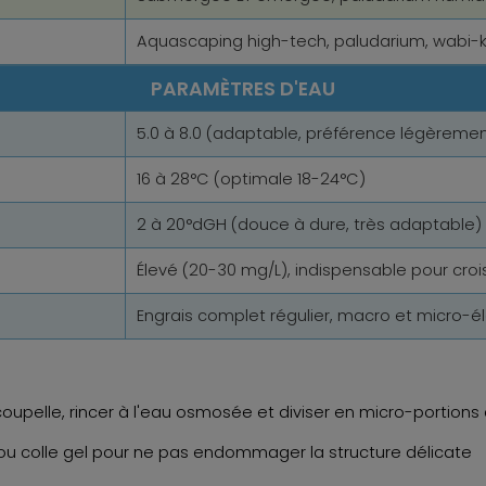
Aquascaping high-tech, paludarium, wabi-
PARAMÈTRES D'EAU
5.0 à 8.0 (adaptable, préférence légèremen
16 à 28°C (optimale 18-24°C)
2 à 20°dGH (douce à dure, très adaptable)
Élevé (20-30 mg/L), indispensable pour cro
Engrais complet régulier, macro et micro-
coupelle, rincer à l'eau osmosée et diviser en micro-portion
in ou colle gel pour ne pas endommager la structure délicate