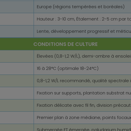
Europe (régions tempérées et boréales)
Hauteur : 3-10 cm, Étalement : 2-5 cm par t
Lente, développement progressif et méticu
CONDITIONS DE CULTURE
Élevées (0,8-1,2 W/L), demi-ombre à ensolei
16 à 28°C (optimale 18-24°C)
0,8-1,2 W/L recommandé, qualité spectrale
Fixation sur supports, plantation substrat nut
Fixation délicate avec fil fin, division préca
Premier plan à zone médiane, points focaux 
Submergée ET émergée, paludarium humid