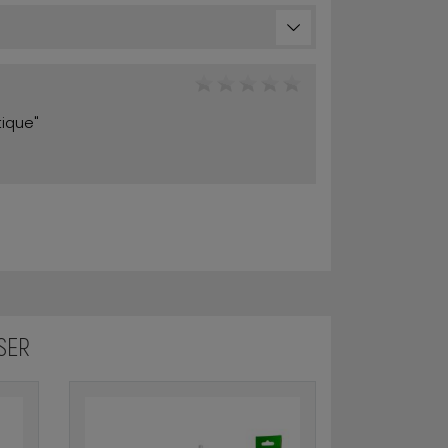
ique"
SER