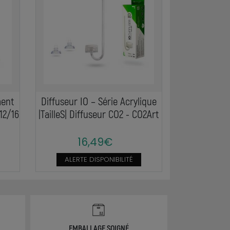
ent
Diffuseur IO – Série Acrylique
12/16
|TailleS| Diffuseur CO2 - CO2Art
16,49€
ALERTE DISPONIBILITÉ
EMBALLAGE SOIGNÉ