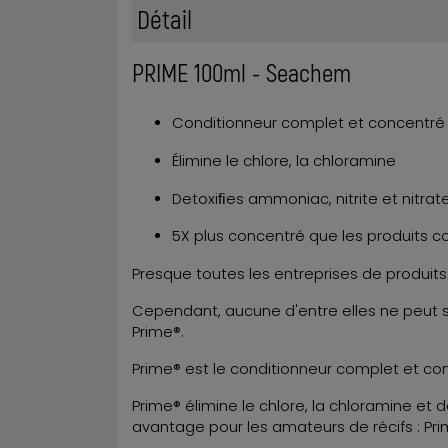
Détail
PRIME 100ml - Seachem
Conditionneur complet et concentré 
Élimine le chlore, la chloramine
Detoxiﬁes ammoniac, nitrite et nitrat
5X plus concentré que les produits c
Presque toutes les entreprises de produit
Cependant, aucune d'entre elles ne peut s
Prime®.
Prime® est le conditionneur complet et co
Prime® élimine le chlore, la chloramine et dé
avantage pour les amateurs de récifs : Pr