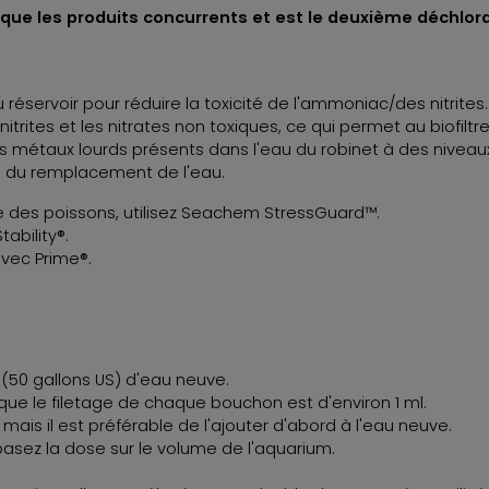
 que les produits concurrents et est le deuxième déchlor
 réservoir pour réduire la toxicité de l'ammoniac/des nitrites.
 nitrites et les nitrates non toxiques, ce qui permet au biofilt
s métaux lourds présents dans l'eau du robinet à des niveau
 ou du remplacement de l'eau.
ne des poissons, utilisez Seachem StressGuard™.
tability®.
avec Prime®.
 (50 gallons US) d'eau neuve.
r que le filetage de chaque bouchon est d'environ 1 ml.
mais il est préférable de l'ajouter d'abord à l'eau neuve.
basez la dose sur le volume de l'aquarium.