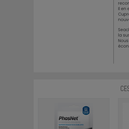
recon
Il en
Cupra
nouve
Seach
la s
Nous 
écono
CE