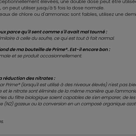
ceptionnellement élevées, une double dose peut être utilisé
, on peut utiliser jusqu'à 5 fois la dose normale.
iveaux de chlore ou d'ammoniac sont faibles, utilisez une dem
x parce qu'il sent comme s'il avait mal tourné :
milaire à celle du soufre, ce qui est tout à fait normal.
ond de ma bouteille de Prime®. Est-il encore bon :
rmale et se produit occasionnellement.
a réduction des nitrates :
 par Prime® (lorsqu'il est utilisé à des niveaux élevés) n'est pa
rite et le nitrate sont éliminés de la même manière que l'ammoniac
ies du filtre biologique soient capables de s'en emparer, de les
ote (N2) gazeux ou la conversion en un composé organique azot
s.