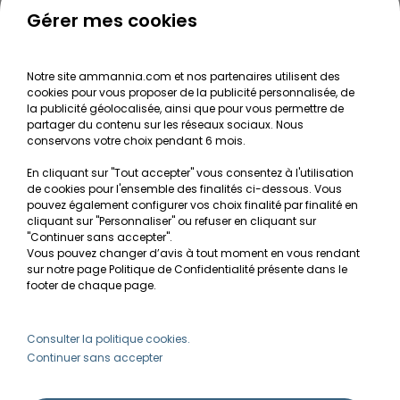
Le journal d'Ammannia
Gérer mes cookies
NOS SERVICES
Notre site ammannia.com et nos partenaires utilisent des
cookies pour vous proposer de la publicité personnalisée, de
Recherche de Notices de produits
la publicité géolocalisée, ainsi que pour vous permettre de
Mentions légales
partager du contenu sur les réseaux sociaux. Nous
conservons votre choix pendant 6 mois.
Conditions générales de vente
En cliquant sur "Tout accepter" vous consentez à l'utilisation
RGPD
de cookies pour l'ensemble des finalités ci-dessous. Vous
pouvez également configurer vos choix finalité par finalité en
MON COMPTE
cliquant sur "Personnaliser" ou refuser en cliquant sur
"Continuer sans accepter".
Vous pouvez changer d’avis à tout moment en vous rendant
Avantages
sur notre page Politique de Confidentialité présente dans le
Créer un compte client
footer de chaque page.
Mes commandes
Besoin d'aide ?
Consulter la politique cookies.
Continuer sans accepter
info@ammannia.com