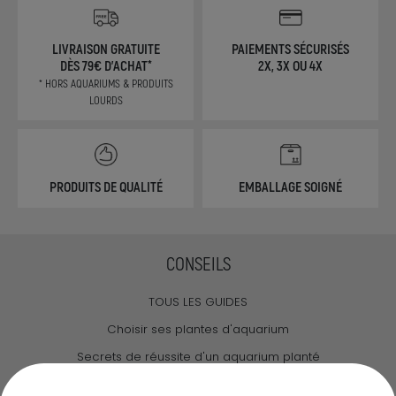
LIVRAISON GRATUITE
PAIEMENTS SÉCURISÉS
DÈS 79€ D'ACHAT*
2X, 3X OU 4X
* HORS AQUARIUMS & PRODUITS
LOURDS
PRODUITS DE QUALITÉ
EMBALLAGE SOIGNÉ
CONSEILS
TOUS LES GUIDES
Choisir ses plantes d'aquarium
Secrets de réussite d'un aquarium planté
Guide pour créer votre Wabi Kusa