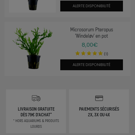
ALERTE DISPONIBILITÉ
Microsorum Pteropus
'Windeløv' en pot
8,00€
(1)
ALERTE DISPONIBILITÉ
LIVRAISON GRATUITE
PAIEMENTS SÉCURISÉS
DÈS 79€ D'ACHAT*
2X, 3X OU 4X
* HORS AQUARIUMS & PRODUITS
LOURDS