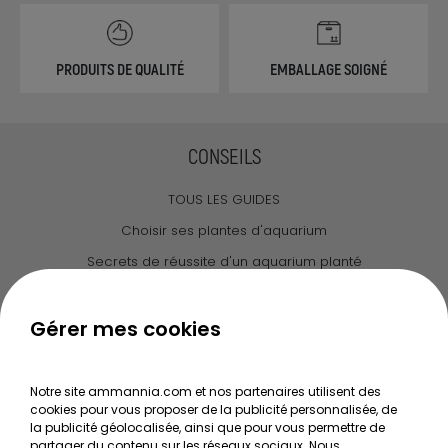
PRODUITS DE QUALITÉ
EMBALLAGE SOIGNÉ
CONSEILS
TOUS LES GUIDES
Choisir ses plantes d'aquarium
Secrets de réussite d'un aquarium planté
Guide pour créer votre Wabi Kusa
Le journal d'Ammannia
Gérer mes cookies
NOS SERVICES
Notre site ammannia.com et nos partenaires utilisent des
cookies pour vous proposer de la publicité personnalisée, de
Recherche de Notices de produits
la publicité géolocalisée, ainsi que pour vous permettre de
Mentions légales
partager du contenu sur les réseaux sociaux. Nous