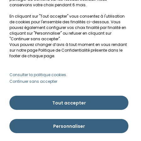
conservons votre choix pendant 6 mois.
Conditions générales de vente
En cliquant sur "Tout accepter" vous consentez à l'utilisation
RGPD
de cookies pour l'ensemble des finalités ci-dessous. Vous
pouvez également configurer vos choix finalité par finalité en
MON COMPTE
cliquant sur "Personnaliser" ou refuser en cliquant sur
"Continuer sans accepter".
Vous pouvez changer d’avis à tout moment en vous rendant
Avantages
sur notre page Politique de Confidentialité présente dans le
Créer un compte client
footer de chaque page.
Mes commandes
Besoin d'aide ?
Consulter la politique cookies.
Continuer sans accepter
info@ammannia.com
Tout accepter
Personnaliser
Ammannia © Tous droits réservés 2026 | Imaginé par Pyxishop - Créé par
Pyxis
développement