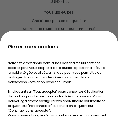
CONSEILS
TOUS LES GUIDES
Choisir ses plantes d'aquarium
Secrets de réussite d'un aquarium planté
Guide pour créer votre Wabi Kusa
Le journal d'Ammannia
Gérer mes cookies
NOS SERVICES
Notre site ammannia.com et nos partenaires utilisent des
cookies pour vous proposer de la publicité personnalisée, de
Recherche de Notices de produits
la publicité géolocalisée, ainsi que pour vous permettre de
Mentions légales
partager du contenu sur les réseaux sociaux. Nous
conservons votre choix pendant 6 mois.
Conditions générales de vente
En cliquant sur "Tout accepter" vous consentez à l'utilisation
RGPD
de cookies pour l'ensemble des finalités ci-dessous. Vous
pouvez également configurer vos choix finalité par finalité en
MON COMPTE
cliquant sur "Personnaliser" ou refuser en cliquant sur
"Continuer sans accepter".
Vous pouvez changer d’avis à tout moment en vous rendant
Avantages