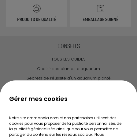
PRODUITS DE QUALITÉ
EMBALLAGE SOIGNÉ
CONSEILS
TOUS LES GUIDES
Choisir ses plantes d'aquarium
Secrets de réussite d'un aquarium planté
Guide pour créer votre Wabi Kusa
Le journal d'Ammannia
Gérer mes cookies
NOS SERVICES
Notre site ammannia.com et nos partenaires utilisent des
cookies pour vous proposer de la publicité personnalisée, de
Recherche de Notices de produits
la publicité géolocalisée, ainsi que pour vous permettre de
Mentions légales
partager du contenu sur les réseaux sociaux. Nous