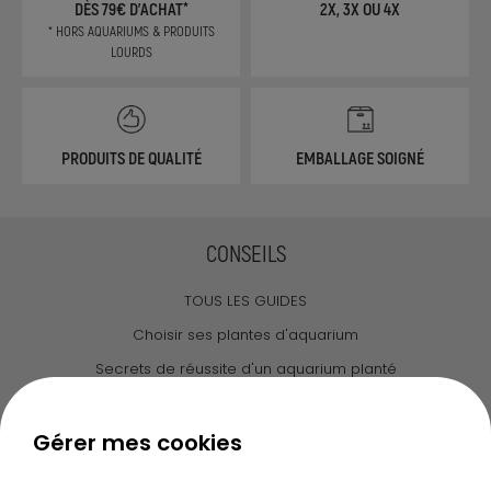
DÈS 79€ D'ACHAT*
2X, 3X OU 4X
* HORS AQUARIUMS & PRODUITS
LOURDS
PRODUITS DE QUALITÉ
EMBALLAGE SOIGNÉ
CONSEILS
TOUS LES GUIDES
Choisir ses plantes d'aquarium
Secrets de réussite d'un aquarium planté
Guide pour créer votre Wabi Kusa
Le journal d'Ammannia
Gérer mes cookies
NOS SERVICES