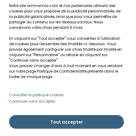
Notre site ammannia.com et nos partenaires utilisent des
cookies pour vous proposer de la publicité personnalisée, de
Recherche de Notices de produits
la publicité géolocalisée, ainsi que pour vous permettre de
Mentions légales
partager du contenu sur les réseaux sociaux. Nous
conservons votre choix pendant 6 mois.
Conditions générales de vente
En cliquant sur "Tout accepter" vous consentez à l'utilisation
RGPD
de cookies pour l'ensemble des finalités ci-dessous. Vous
pouvez également configurer vos choix finalité par finalité en
MON COMPTE
cliquant sur "Personnaliser" ou refuser en cliquant sur
"Continuer sans accepter".
Vous pouvez changer d’avis à tout moment en vous rendant
Avantages
sur notre page Politique de Confidentialité présente dans le
Créer un compte client
footer de chaque page.
Mes commandes
Besoin d'aide ?
Consulter la politique cookies.
Continuer sans accepter
info@ammannia.com
Tout accepter