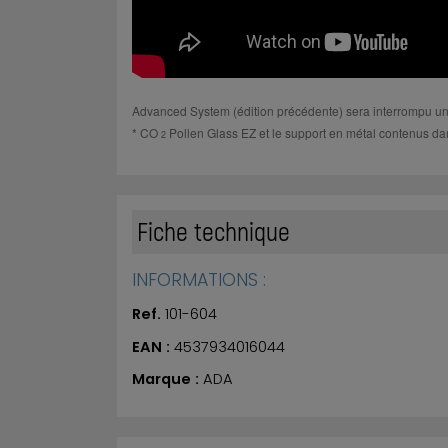
Advanced System (édition précédente) sera interrompu une
* CO
Pollen Glass EZ et le support en métal contenus dan
2
Fiche technique
INFORMATIONS :
Ref.
101-604
EAN :
4537934016044
Marque :
ADA