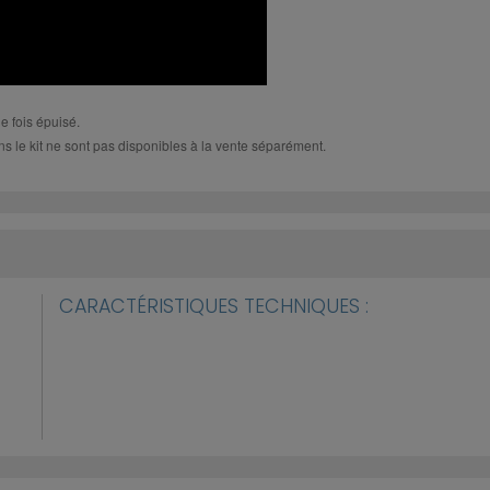
 fois épuisé.
s le kit ne sont pas disponibles à la vente séparément.
CARACTÉRISTIQUES TECHNIQUES :