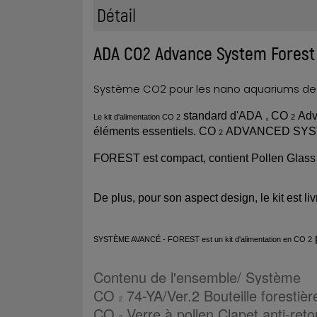
Détail
ADA CO2 Advance System Forest
Système CO2 pour les nano aquariums de
standard d'ADA
, CO
Adva
Le kit d'alimentation CO 2
2
éléments essentiels.
CO
ADVANCED SYS
2
FOREST est compact, contient Pollen Glass
De plus, pour son aspect design, le kit est l
SYSTÈME AVANCÉ - FOREST est un kit d'alimentation en CO 2
Contenu de l'ensemble/ Système
CO
74-YA/Ver.2
Bouteille forestièr
2
CO
Verre à pollen Clapet anti-reto