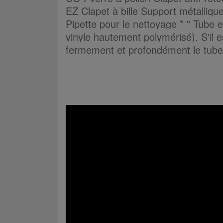
2
EZ
Clapet à bille Support
métalliqu
Pipette
pour le nettoyage
* " Tube e
vinyle hautement polymérisé).
S'il 
fermement et profondément le tube 