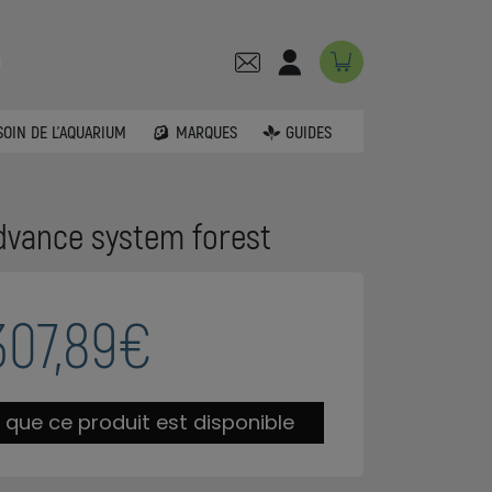
SOIN DE L'AQUARIUM
MARQUES
GUIDES
dvance system forest
307,89€
 que ce produit est disponible