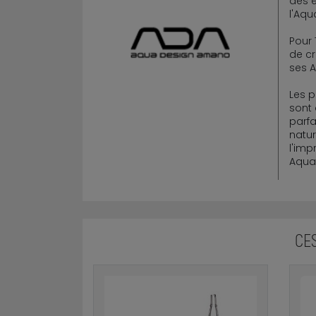
des é
l'Aqua
Pour 
de cr
ses 
Les p
sont 
parfa
natur
l'imp
Aqua
CE