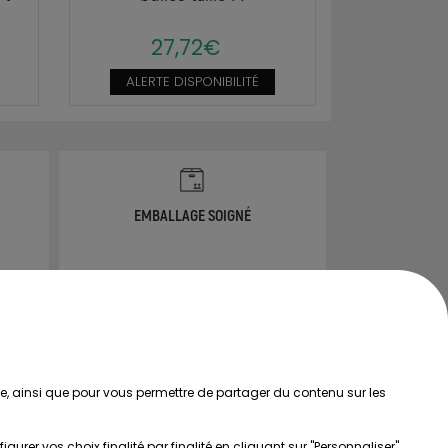
27,72€
ALERTE DISPONIBILITÉ
EMBALLAGE SOIGNÉ
info@ammannia.com
ée, ainsi que pour vous permettre de partager du contenu sur les
rer vos choix finalité par finalité en cliquant sur "Personnaliser"