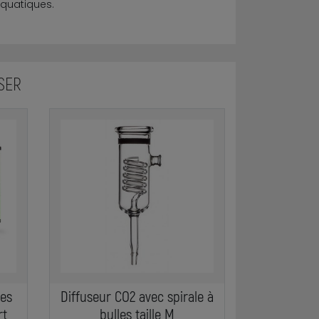
quatiques.
SER
ies
Diffuseur CO2 avec spirale à
rt
bulles taille M