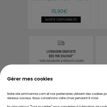
15,90€
ALERTE DISPONIBILITÉ
LIVRAISON GRATUITE
DÈS 79€ D'ACHAT*
* HORS AQUARIUMS & PRODUITS LOURDS
Gérer mes cookies
CONSEILS
TOUS LES GUIDES
Rech
Notre site ammannia.com et nos partenaires utilisent des cookies pou
réseaux sociaux. Nous conservons votre choix pendant 6 mois.
Choisir ses plantes d'aquarium
Secrets de réussite d'un aquarium
Con
En cliquant sur "Tout accepter" vous consentez à l'utilisation de cook