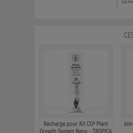
La m
CE
Recharge pour Kit CO² Plant
Join
Growth System Nano - TROPICA