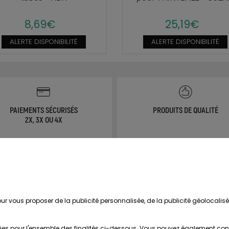
8,69€
25,19€
ALERTE DISPONIBILITÉ
ALERTE DISPONIBILITÉ
PAIEMENTS SÉCURISÉS
PRODUITS DE QUALITÉ
2X, 3X OU 4X
NOS SERVICES
MON COMPTE
erche de Notices de produits
Avantages
r vous proposer de la publicité personnalisée, de la publicité géolocalis
Mentions légales
Créer un compte client
ditions générales de vente
Mes commandes
ies pour l'ensemble des finalités ci-dessous. Vous pouvez également configu