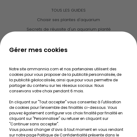
TOUS LES GUIDES
Choisir ses plantes d'aquarium
Secrets de réussite d'un aquarium planté
Guide pour créer votre Wabi Kusa
Le journal d'Ammannia
Gérer mes cookies
NOS SERVICES
Notre site ammannia.com et nos partenaires utilisent des
cookies pour vous proposer de la publicité personnalisée, de
Recherche de Notices de produits
la publicité géolocalisée, ainsi que pour vous permettre de
Mentions légales
partager du contenu sur les réseaux sociaux. Nous
conservons votre choix pendant 6 mois.
Conditions générales de vente
En cliquant sur "Tout accepter" vous consentez à l'utilisation
RGPD
de cookies pour l'ensemble des finalités ci-dessous. Vous
pouvez également configurer vos choix finalité par finalité en
MON COMPTE
cliquant sur "Personnaliser" ou refuser en cliquant sur
"Continuer sans accepter".
Vous pouvez changer d’avis à tout moment en vous rendant
Avantages
sur notre page Politique de Confidentialité présente dans le