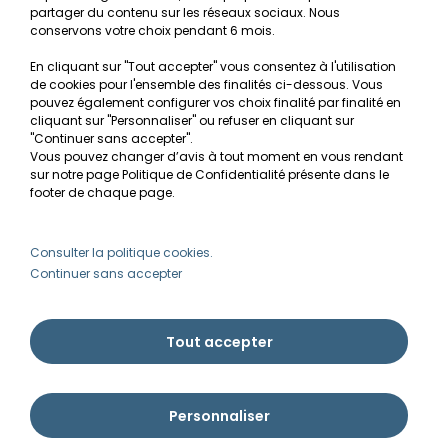
Mentions légales
partager du contenu sur les réseaux sociaux. Nous
conservons votre choix pendant 6 mois.
Conditions générales de vente
En cliquant sur "Tout accepter" vous consentez à l'utilisation
RGPD
de cookies pour l'ensemble des finalités ci-dessous. Vous
pouvez également configurer vos choix finalité par finalité en
MON COMPTE
cliquant sur "Personnaliser" ou refuser en cliquant sur
"Continuer sans accepter".
Vous pouvez changer d’avis à tout moment en vous rendant
Avantages
sur notre page Politique de Confidentialité présente dans le
Créer un compte client
footer de chaque page.
Mes commandes
Besoin d'aide ?
Consulter la politique cookies.
Continuer sans accepter
info@ammannia.com
Tout accepter
Personnaliser
Ammannia © Tous droits réservés 2026 | Imaginé par Pyxishop - Créé par
Pyxis