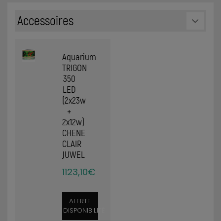
Accessoires
Aquarium
TRIGON
350
LED
(2x23w
+
2x12w)
CHENE
CLAIR
JUWEL
1123,10€
ALERTE
DISPONIBILITÉ