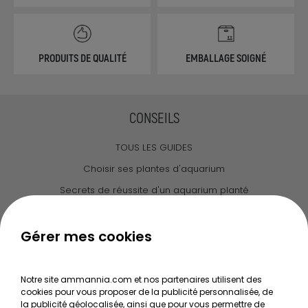
PRODUITS DE QUALITÉ
EMBALLAGE SOIGNÉ
CONSEILS
TOUS LES GUIDES
Choisir ses plantes d'aquarium
Secrets de réussite d'un aquarium planté
Guide pour créer votre Wabi Kusa
Le journal d'Ammannia
Gérer mes cookies
NOS SERVICES
Notre site ammannia.com et nos partenaires utilisent des
cookies pour vous proposer de la publicité personnalisée, de
Recherche de Notices de produits
la publicité géolocalisée, ainsi que pour vous permettre de