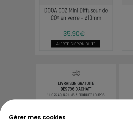
DOOA CO2 Mini Diffuseur de
CO² en verre - ø10mm
35,90€
ALERTE DISPONIBILITÉ
LIVRAISON GRATUITE
DÈS 79€ D'ACHAT*
* HORS AQUARIUMS & PRODUITS LOURDS
Gérer mes cookies
CONSEILS