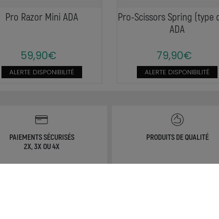
Pro Razor Mini ADA
Pro-Scissors Spring (type d
ADA
59,90€
79,90€
ALERTE DISPONIBILITÉ
ALERTE DISPONIBILITÉ
PAIEMENTS SÉCURISÉS
PRODUITS DE QUALITÉ
2X, 3X OU 4X
NOS SERVICES
MON COMPTE