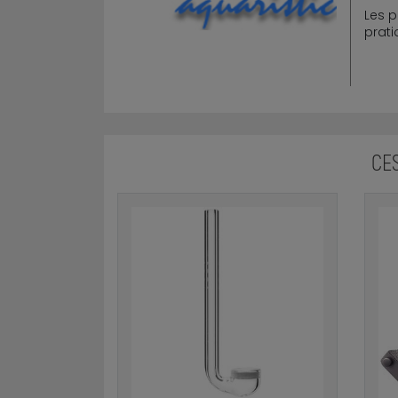
Les p
prati
CE