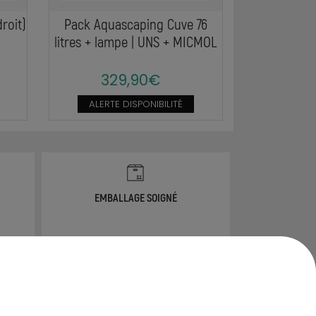
roit)
Pack Aquascaping Cuve 76
litres + lampe | UNS + MICMOL
329,90€
ALERTE DISPONIBILITÉ
EMBALLAGE SOIGNÉ
info@ammannia.com