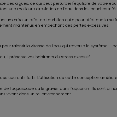
ce des algues, ce qui peut perturber l'équilibre de votre eau
t une meilleure circulation de l’eau dans les couches infér
uarium crée un effet de tourbillon qui a pour effet que la surf
lement maintenus en empêchant des pertes excessives.
 pour ralentir la vitesse de l’eau qui traverse le système. Ce
eau, il préserve vos habitants du stress excessif.
ir des courants forts. L'utilisation de cette conception amélio
 de l'aquascape ou le gravier dans l'aquarium. Ils sont princ
sons vivant dans un tel environnement.